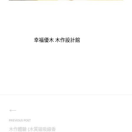
幸福優木 木作設計館
文
章
木作體驗 {木質磁吸線香