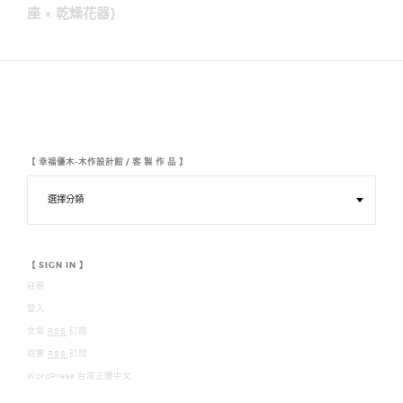
導
座 × 乾燥花器}
覽
【 幸福優木-木作設計館 / 客 製 作 品 】
【
幸
福
優
木
-
木
【 SIGN IN 】
作
註冊
設
計
登入
館
/
文章
RSS
訂閱
客
迴響
RSS
訂閱
製
作
WordPress 台灣正體中文
品
】