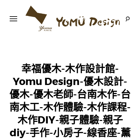
S
k
i
p
t
o
幸
Y
c
福
o
優
n
o
木
t
-
木
e
m
幸福優木-木作設計館-
作
n
設
t
計
Yomu Design-優木設計-
u
館
優木-優木老師-台南木作-台
D
南木工-木作體驗-木作課程-
e
木作DIY-親子體驗-親子
s
diy-手作-小房子-線香座-薰
i