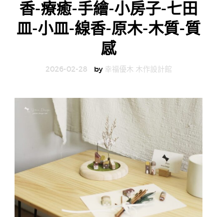
香-療癒-手繪-小房子-七田
g
皿-小皿-線香-原木-木質-質
n
感
2026-02-28
by
幸福優木 木作設計館