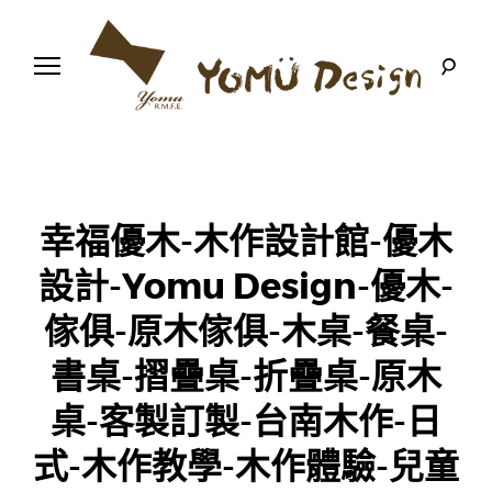
S
k
i
p
t
o
幸
Y
c
福
o
優
n
o
木
t
-
木
e
m
幸福優木-木作設計館-優木
作
n
設
t
計
設計-Yomu Design-優木-
u
館
傢俱-原木傢俱-木桌-餐桌-
D
書桌-摺疊桌-折疊桌-原木
e
桌-客製訂製-台南木作-日
s
式-木作教學-木作體驗-兒童
i