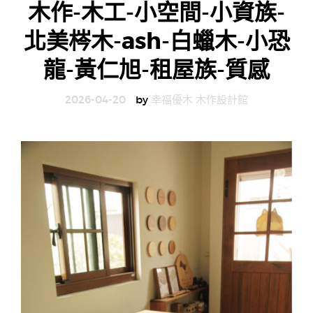
木作-木工-小空間-小資族-
g
北美梣木-ash-白蠟木-小恐
n
龍-黃仁旭-租屋族-質感
2026-04-20
by
幸福優木 木作設計館