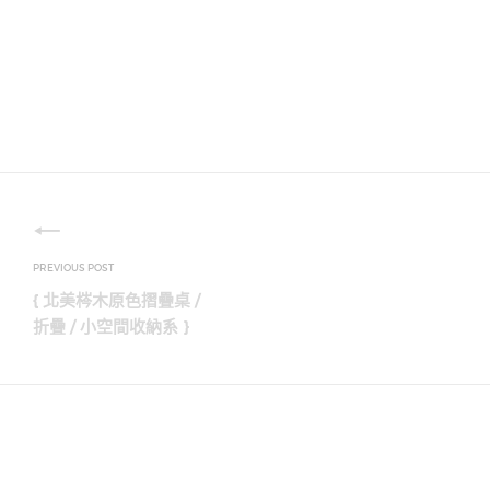
文
章
{ 北美梣木原色摺疊桌 /
導
折疊 / 小空間收納系 }
覽