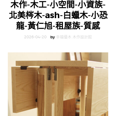
木作-木工-小空間-小資族-
g
北美梣木-ash-白蠟木-小恐
n
龍-黃仁旭-租屋族-質感
2026-04-20
by
幸福優木 木作設計館