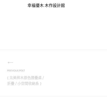
幸福優木 木作設計館
文
章
{ 北美梣木原色摺疊桌 /
導
折疊 / 小空間收納系 }
覽