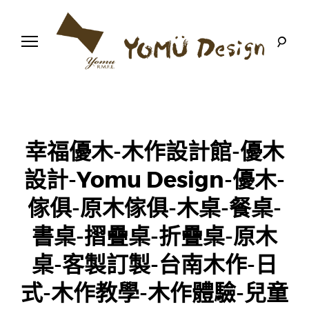
S
k
i
p
t
o
幸
Y
c
福
o
優
n
o
木
t
-
木
e
m
幸福優木-木作設計館-優木
作
n
設
t
計
設計-Yomu Design-優木-
u
館
傢俱-原木傢俱-木桌-餐桌-
D
書桌-摺疊桌-折疊桌-原木
e
桌-客製訂製-台南木作-日
s
式-木作教學-木作體驗-兒童
i