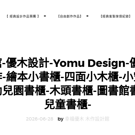
T
+
T
+
【 經典設計作品預購 】
【自由創作作品】
【經典客製傢俱紀錄】
O
O
G
G
G
G
L
L
E
E
C
C
H
H
I
I
L
L
D
D
M
M
E
E
N
N
U
U
優木設計-Yomu Design
作-繪本小書櫃-四面小木櫃-小
幼兒園書櫃-木頭書櫃-圖書館書
兒童書櫃-
2026-06-28
by
幸福優木 木作設計館