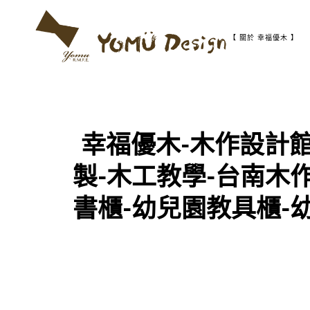
S
k
i
【 關於 幸福優木 】
p
t
幸
Y
o
福
c
優
o
木
o
n
-
t
木
幸福優木-木作設計館-
m
作
e
設
n
計
製-木工教學-台南木
t
u
館
書櫃-幼兒園教具櫃-
D
e
s