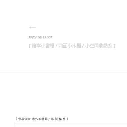
{ 繪本小書櫃 / 四面小木櫃 / 小空間收納系 }
【 幸福優木-木作設計館 / 客 製 作 品 】
【