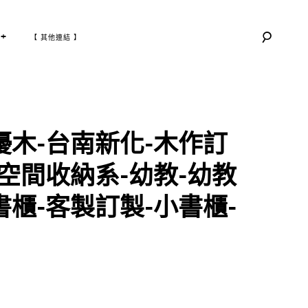
T
+
【 其他連結 】
O
G
G
L
E
C
H
I
L
D
M
E
N
U
-優木-台南新化-木作訂
空間收納系-幼教-幼教
櫃-客製訂製-小書櫃-