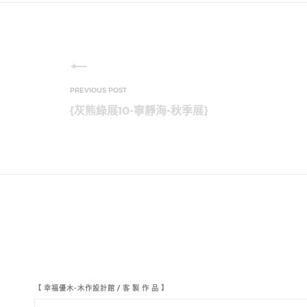
{灰熊綠展10-寧靜海-秋季展}
【 幸福優木-木作設計館 / 客 製 作 品 】
【