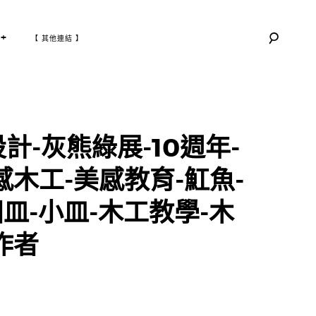
T
+
【 其他連結 】
O
G
G
L
E
C
H
I
L
D
M
E
N
U
設計-灰熊綠展-10週年-
感木工-美感教育-魟魚-
皿-小皿-木工教學-木
作者