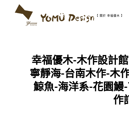
S
k
i
【 關於 幸福優木 】
p
t
幸
Y
o
福
c
優
o
木
o
n
-
t
木
幸福優木-木作設計館-Y
m
作
e
設
n
計
寧靜海-台南木作-木作
t
u
館
鯨魚-海洋系-花園鰻
D
作
e
s