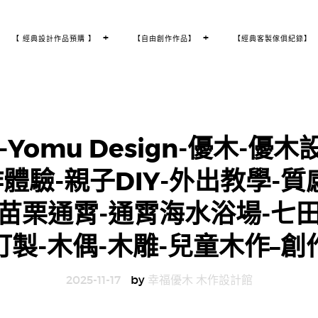
T
+
T
+
【 經典設計作品預購 】
【自由創作作品】
【經典客製傢俱紀錄】
O
O
G
G
G
G
L
L
E
E
C
C
H
H
I
I
L
L
D
D
M
M
E
E
N
N
U
U
omu Design-優木-優木
體驗-親子DIY-外出教學-質
-苗栗通霄-通霄海水浴場-七田
訂製-木偶-木雕-兒童木作–創
2025-11-17
by
幸福優木 木作設計館