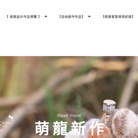
T
+
T
+
【 經典設計作品預購 】
【自由創作作品】
【經典客製傢俱紀錄】
O
O
G
G
G
G
L
L
E
E
C
C
H
H
I
I
L
L
D
D
M
M
E
E
N
N
U
U
Read more
.
萌 龍 新 作