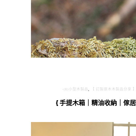
i
g
n
-(6)小型木製品
,
【 訂製原木木製品分享 
{ 手提木箱｜精油收納｜傢居