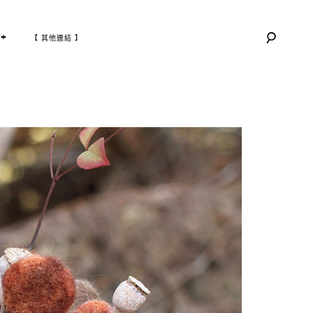
T
+
【 其他連結 】
O
G
G
L
E
C
H
I
L
D
M
E
N
U