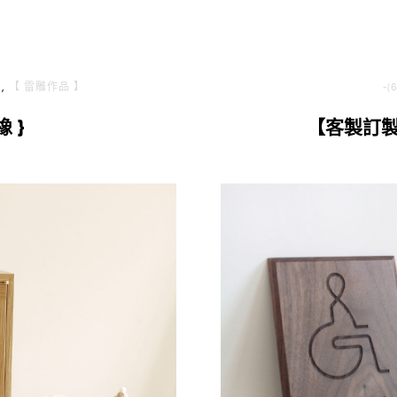
】
,
【 雷雕作品 】
-
 }
【客製訂製