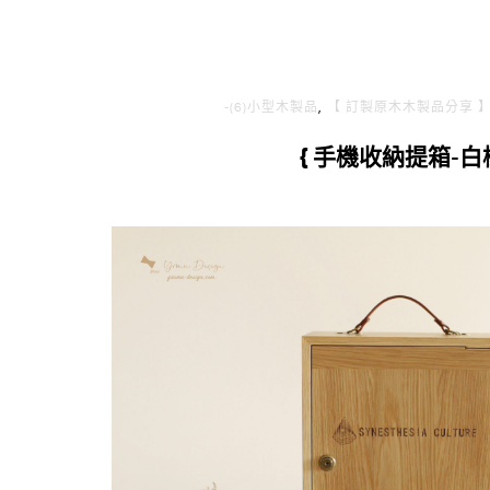
-(6)小型木製品
,
【 訂製原木木製品分享 
{ 手機收納提箱-白橡