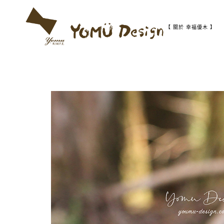
S
k
i
【 關於 幸福優木 】
p
t
幸
Y
o
福
c
優
o
木
o
n
-
t
木
m
作
e
設
n
計
t
u
館
D
e
s