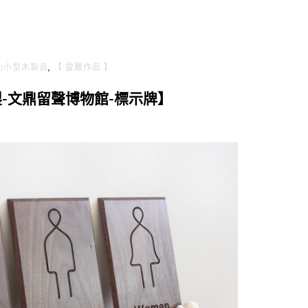
(6)小型木製品
,
【 雷雕作品 】
-文鼎留聲博物館-標示牌】