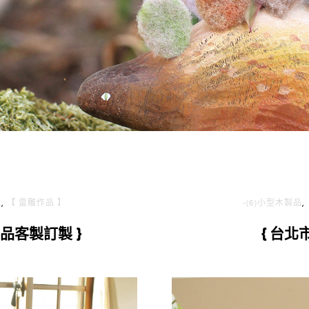
】
,
【 雷雕作品 】
-(6)小型木製品
,
品客製訂製 }
{ 台北