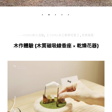
g
n
----YOMU的小活動
,
【 YOMU木工教學花絮 】
,
灰熊綠展
木作體驗 {木質磁吸線香座 × 乾燥花器}