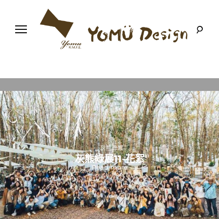
S
k
i
p
t
o
幸
Y
c
福
o
優
n
o
木
t
-
木
e
m
作
n
設
t
計
u
館
.
D
{藤編桌|邊桌|沙發邊桌|
矮桌|穿鞋椅-裸色款}
e
Read more
s
i