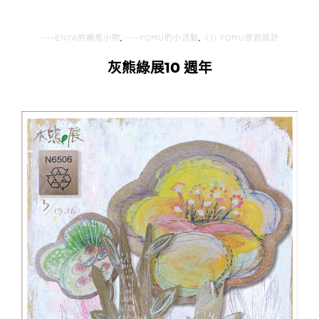
----ENYA的療癒小物
,
----YOMU的小活動
,
-(1) YOMU原創設計
灰熊綠展10 週年