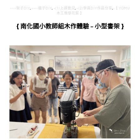
----架子DIY
,
----櫃子DIY
,
-(1)上課實況
,
-(2)學員DIY作品分享
,
【 YOMU
木工教學花絮 】
{ 南化國小教師組木作體驗 – 小型書架 }