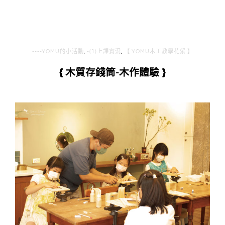
----YOMU的小活動
,
-(1)上課實況
,
【 YOMU木工教學花絮 】
{ 木質存錢筒-木作體驗 }