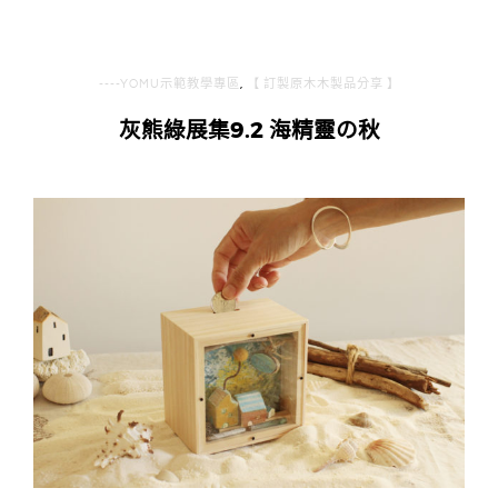
----YOMU示範教學專區
,
【 訂製原木木製品分享 】
灰熊綠展集9.2 海精靈の秋