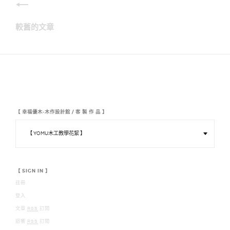
文
章
較舊的文章
分
頁
【 幸福優木-木作設計館 / 客 製 作 品 】
【
幸
福
優
木
-
木
【 SIGN IN 】
作
註冊
設
計
登入
館
/
文章
RSS
訂閱
客
迴響
RSS
訂閱
製