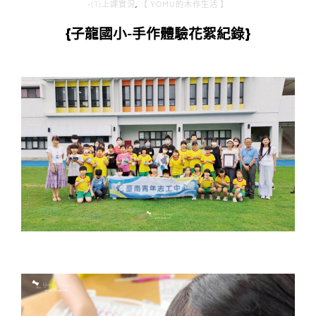
-(1)上課實況
,
【 YOMU的木作生活 】
{子龍國小-手作體驗花絮紀錄}