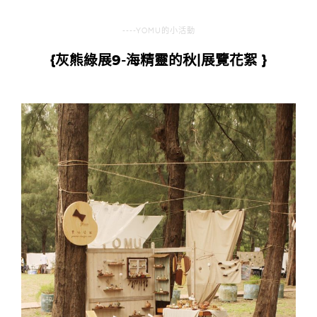
----YOMU的小活動
{灰熊綠展9-海精靈的秋|展覽花絮 }