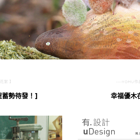
花絮 】
----YOM
課程蓄勢待發！]
幸福優木在