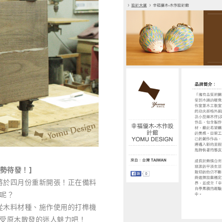
程蓄勢待發！]
將於四月份重新開張！正在備料
呢？
從木料材種、施作使用的打榫機
受原木散發的迷人魅力吧！