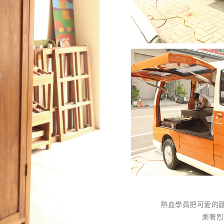
熱血學員把可愛的麵
乘著烈