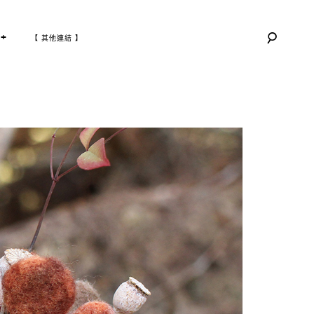
T
+
【 其他連結 】
O
G
G
L
E
C
H
I
L
D
M
E
N
U
青力屋}