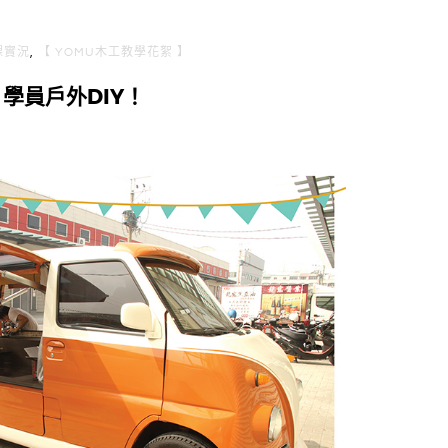
上課實況
,
【 YOMU木工教學花絮 】
學員戶外DIY！