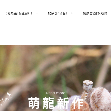
T
+
T
+
【 經典設計作品預購 】
【自由創作作品】
【經典客製傢俱紀錄】
O
O
G
G
G
G
L
L
E
E
C
C
H
H
I
I
L
L
D
D
M
M
E
E
N
N
U
U
Read more
.
{木作職人體驗 × 