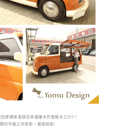
包車開來直接在幸福優木外面做木工DIY！
陽的辛勤工作背影，覺得帥氣!