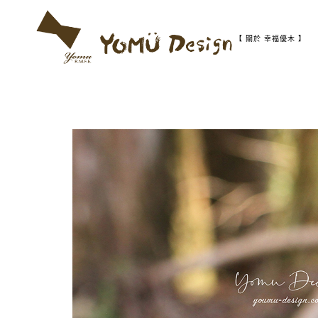
S
k
i
【 關於 幸福優木 】
p
t
幸
Y
o
福
c
優
o
木
o
n
-
t
木
m
作
e
設
n
計
t
u
館
D
e
s