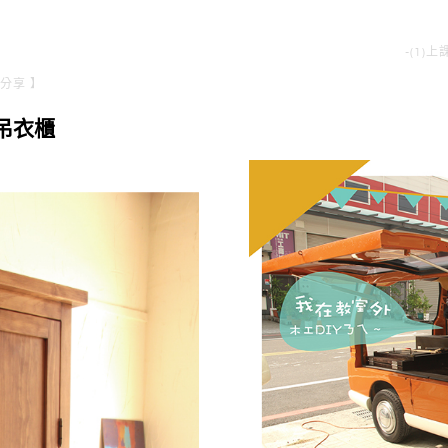
-(1)
分享 】
型吊衣櫃