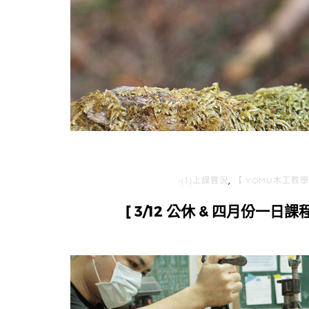
i
g
n
-(1)上課實況
,
【 YOMU木工教學
[ 3/12 公休 & 四月份一日