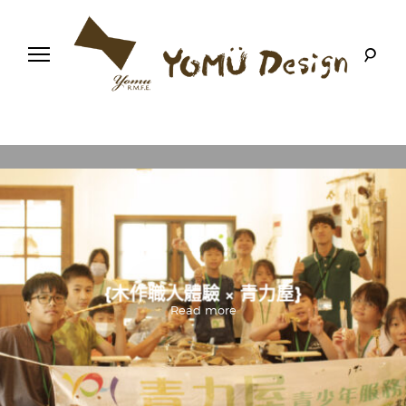
S
k
i
p
t
o
幸
Y
c
福
o
優
n
o
木
t
-
木
e
m
作
n
設
t
計
u
館
D
.
,
灰熊綠展
灰熊綠展11-花絮
Read more
e
s
i