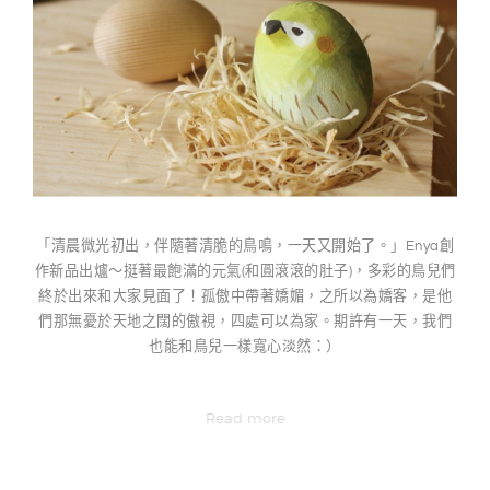
「清晨微光初出，伴隨著清脆的鳥鳴，一天又開始了。」Enya創
作新品出爐～挺著最飽滿的元氣(和圓滾滾的肚子)，多彩的鳥兒們
終於出來和大家見面了！孤傲中帶著嬌媚，之所以為嬌客，是他
們那無憂於天地之闊的傲視，四處可以為家。期許有一天，我們
也能和鳥兒一樣寬心淡然：）
Read more