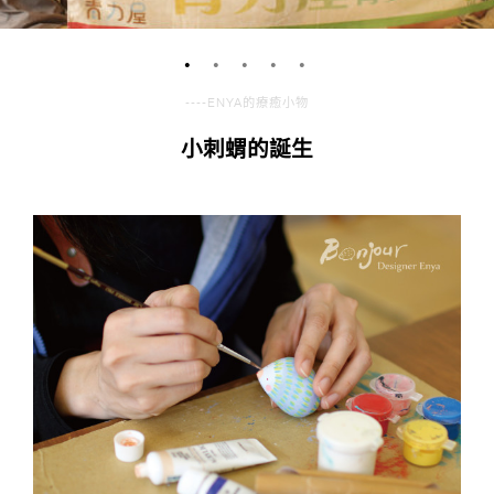
g
n
----ENYA的療癒小物
小刺蝟的誕生