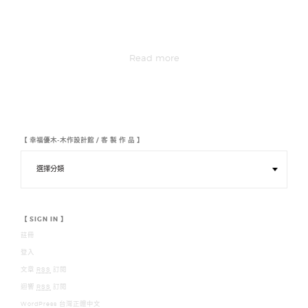
Read more
【 幸福優木-木作設計館 / 客 製 作 品 】
【
幸
福
優
木
-
木
【 SIGN IN 】
作
註冊
設
計
登入
館
/
文章
RSS
訂閱
客
迴響
RSS
訂閱
製
作
WordPress 台灣正體中文