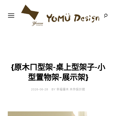
S
k
i
p
t
o
幸
Y
c
福
o
優
n
o
木
t
-
木
e
m
作
n
設
t
計
{原木ㄇ型架-桌上型架子-小
u
館
型置物架-展示架}
D
e
2026-06-28
BY
幸福優木 木作設計館
s
i