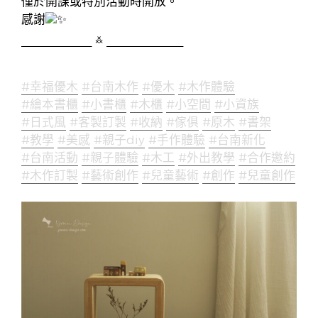
僅於開課或特別活動時開放。
感謝
___________ ࿏ ____________
#幸福優木
#台南木作
#優木
#木作體驗
#繪本書櫃
#小書櫃
#木櫃
#小空間
#小資族
#日式風
#客製訂製
#收納
#傢俱
#原木
#書架
#教學
#美感
#親子diy
#手作體驗
#台南新化
#台南活動
#親子體驗
#木工
#外出教學
#合作邀約
#木作訂製
#藝術創作
#兒童藝術
#創作
#兒童創作