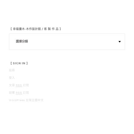
【 幸福優木-木作設計館 / 客 製 作 品 】
【
幸
福
優
木
-
木
【 SIGN IN 】
作
註冊
設
計
登入
館
/
文章
RSS
訂閱
客
迴響
RSS
訂閱
製
作
WordPress 台灣正體中文
品
】
【 幸福優木-木作設計館 YOMU DESIGN 】 【 LINE : 0928300883】 【 MAIL :
YOUMURMFE@GMAIL.COM】