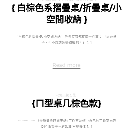
{ 白棕色系摺疊桌/折疊桌/小
空間收納 }
{ 白棕色系摺疊桌/小空間收納 } 許多家庭都有同一件事： 「需要桌
子，但不想讓家變得擁擠。」 […]
Read more
-(3)桌椅訂製
{ㄇ型桌几棕色款}
⋯⋯⋯⋯⋯ ｛最新營業時間更動} 工作室裝修中自己的工作室自己
DIY 兩雙手ㄧ起加油 幸福優木 […]