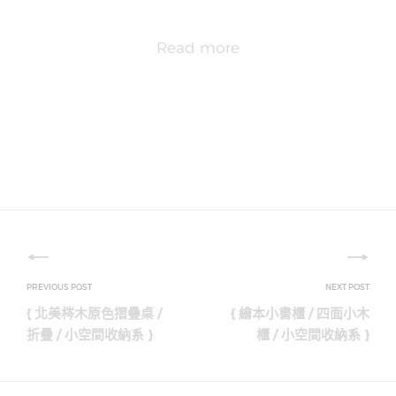
Read more
文
章
{ 北美梣木原色摺疊桌 /
{ 繪本小書櫃 / 四面小木
導
折疊 / 小空間收納系 }
櫃 / 小空間收納系 }
覽