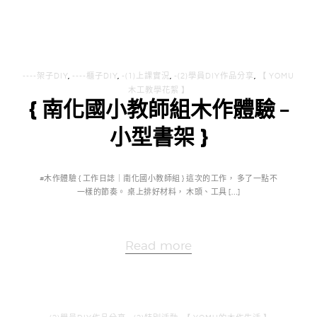
----架子DIY
,
----櫃子DIY
,
-(1)上課實況
,
-(2)學員DIY作品分享
,
【 YOMU
木工教學花絮 】
{ 南化國小教師組木作體驗 –
小型書架 }
#木作體驗 { 工作日誌｜南化國小教師組 } 這次的工作， 多了一點不
一樣的節奏。 桌上排好材料， 木頭、工具 […]
Read more