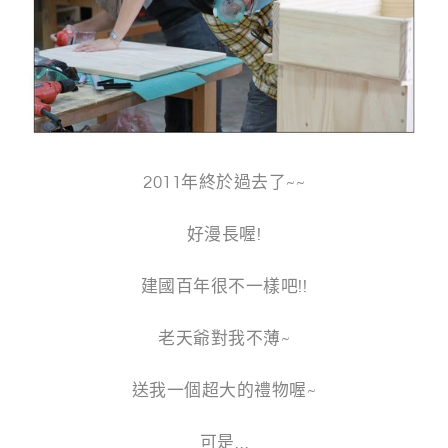
g
n
2011年終於過去了~~
好漫長喔!
建國百年很不一樣吧!!
老天爺對我不薄~
送我一個超大的禮物喔~
可是…