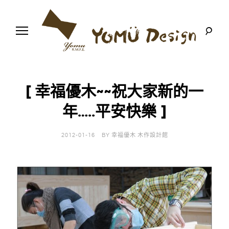
S
k
i
p
t
o
幸
Y
c
福
o
優
n
o
木
[ 幸福優木~~祝大家新的一
t
-
木
e
年…..平安快樂 ]
m
作
n
設
t
計
u
館
2012-01-16
BY
幸福優木 木作設計館
D
e
s
i