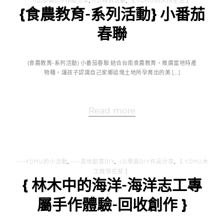
-(2)學員DIY作品分享
,
-(2)特別活動
,
【 YOMU的木作生活 】
{食農教育-系列活動} 小番茄
春聯
{食農教育-系列活動} 小番茄春聯 結合台南食農教育，推廣當地特產
物種，讓孩子認識自己家鄉這塊土地所孕育出的美 […]
Read more
----YOMU的小活動
,
----其他創意DIY
,
-(2)學員DIY作品分享
,
【 YOMU木
工教學花絮 】
{ 林木中的海洋-海洋志工專
屬手作體驗-回收創作 }