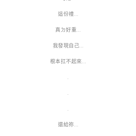
這份禮…
真ㄉ好重…
我發現自己…
根本扛不起來…
.
.
.
還給祢…