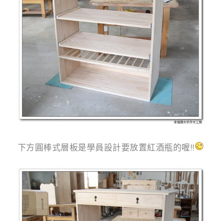
g
n
下方圓棒式層板是學員設計要放置紅酒瓶的喔!!