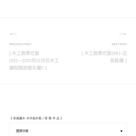
文
章
[ 木工教學花絮
[ 木工教學花絮(95)~百
導
(93)~~2011年12月份木工
頁鞋櫃 ]
課程開放報名囉!! ]
覽
【 幸福優木-木作設計館 / 客 製 作 品 】
【
幸
福