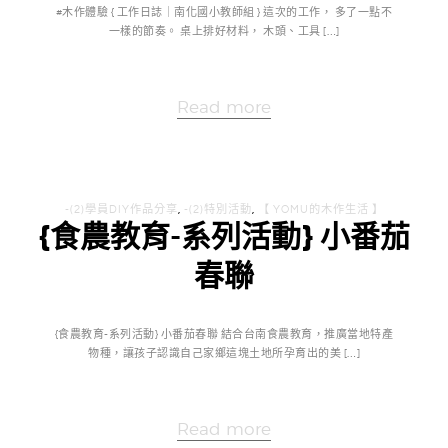
#木作體驗 { 工作日誌｜南化國小教師組 } 這次的工作， 多了一點不
一樣的節奏。 桌上排好材料， 木頭、工具 […]
Read more
-(2)學員DIY作品分享
,
-(2)特別活動
,
【 YOMU的木作生活 】
{食農教育-系列活動} 小番茄
春聯
{食農教育-系列活動} 小番茄春聯 結合台南食農教育，推廣當地特產
物種，讓孩子認識自己家鄉這塊土地所孕育出的美 […]
Read more