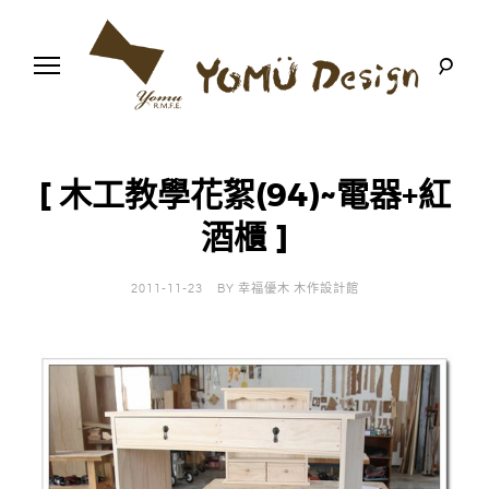
S
k
i
p
t
o
幸
Y
c
福
o
優
n
o
木
[ 木工教學花絮(94)~電器+紅
t
-
木
e
酒櫃 ]
m
作
n
設
t
計
u
館
2011-11-23
BY
幸福優木 木作設計館
D
e
s
i