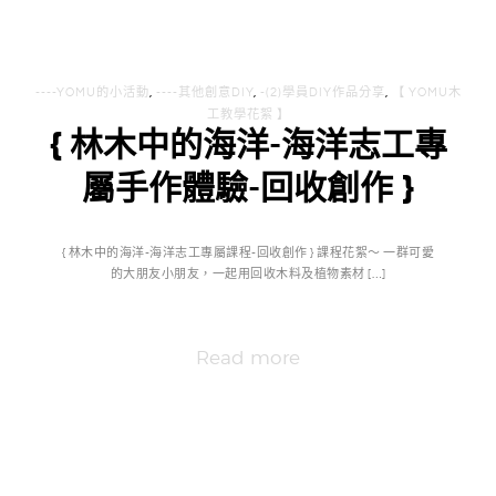
----YOMU的小活動
,
----其他創意DIY
,
-(2)學員DIY作品分享
,
【 YOMU木
工教學花絮 】
{ 林木中的海洋-海洋志工專
屬手作體驗-回收創作 }
{ 林木中的海洋-海洋志工專屬課程-回收創作 } 課程花絮～ 一群可愛
的大朋友小朋友，一起用回收木料及植物素材 […]
Read more