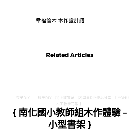
幸福優木 木作設計館
Related Articles
----架子DIY
,
----櫃子DIY
,
-(1)上課實況
,
-(2)學員DIY作品分享
,
【 YOMU
木工教學花絮 】
{ 南化國小教師組木作體驗 –
小型書架 }