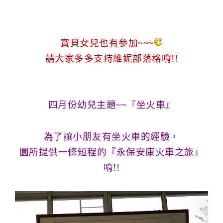
g
n
寶貝女兒也有參加~~~
請大家多多支持維妮部落格唷!!
四月份幼兒主題~~
『坐火車』
為了讓小朋友有坐火車的經驗，
園所提供一條短程的
『
永保安康
火車之旅』
唷!!