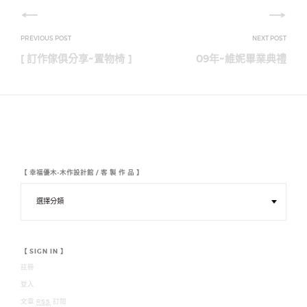
文
章
[ 訂作傢俱分享~置物椅 ]
09年~維妮畢業典禮
導
覽
【 幸福優木-木作設計館 / 客 製 作 品 】
【
幸
福
優
木
-
木
【 SIGN IN 】
作
註冊
設
計
登入
館
/
文章
RSS
訂閱