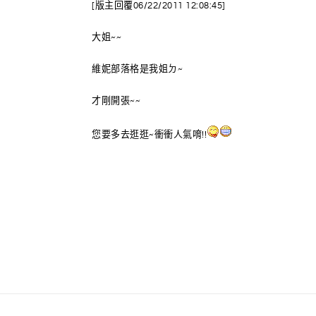
[版主回覆06/22/2011 12:08:45]
大姐~~
維妮部落格是我姐ㄉ~
才剛開張~~
您要多去逛逛~衝衝人氣唷!!