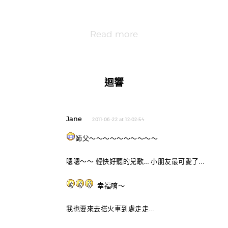
Read more
迴響
Jane
2011-06-22 at 12:02:54
師父～～～～～～～～～～
嗯嗯～～ 輕快好聽的兒歌… 小朋友最可愛了…
幸福唷～
我也要來去搭火車到處走走…