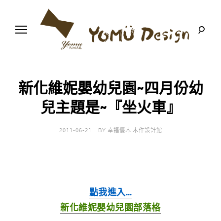
S
k
i
p
t
o
幸
Y
c
福
o
優
n
o
木
新化維妮嬰幼兒園~四月份幼
t
-
木
e
兒主題是~『坐火車』
m
作
n
設
t
計
u
館
2011-06-21
BY
幸福優木 木作設計館
D
e
點我進入…
s
新化維妮嬰幼兒園部落格
i