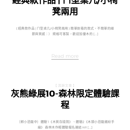
經典款作品 | ㄇ型桌几/小椅
凳兩用
{ 經典款作品 | ㄇ型桌几/小椅凳兩用 } 簡單耐看的款式，不簡單的細
節與質感：） 規格可客製，歡迎加優木的 […]
Read more
【 其餘文章 】
灰熊綠展10-森林限定體驗課
程
｛孵小恐龍中｝體驗1《木質存錢筒》、體驗2《木頭小恐龍繽紛手
繪》 森林木作輕體驗報名連結 htt […]