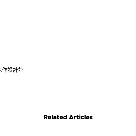
木作設計館
Related Articles