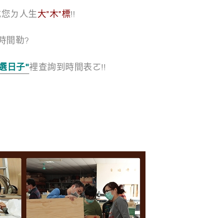
成您ㄉ人生
大"木"標
!!
時間勒?
選日子"
裡查詢到時間表ㄛ!!