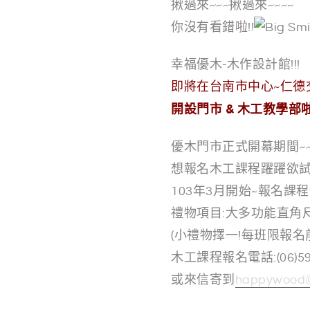
揪過來~~~揪過來~~~~
你沒有看錯啦!!
幸福優木-木作設計館!!!
即將在台南市中心~仁德交
開設門市
& 木工教學部啦!
優木門市正式開幕期間~
想報名木工課程躍躍欲
103年3月開始~報名課
禮物項目:大多功能直角尺(
(小禮物擇一!每班限報名
木工課程報名電話:(06)591-2
或來信寄到
happywood@