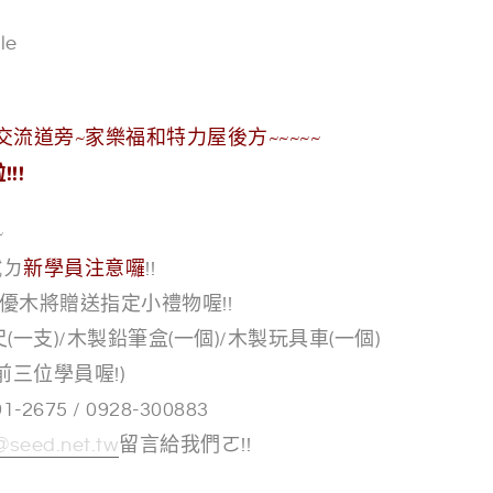
流道旁~家樂福和特力屋後方~~~~~
!!
~
試ㄉ
新學員注意囉
!!
程優木將贈送指定小禮物喔!!
一支)/木製鉛筆盒(一個)/木製玩具車(一個)
前三位學員喔!)
675 / 0928-300883
seed.net.tw
留言給我們ㄛ!!