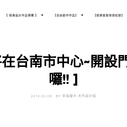
T
+
T
+
【 經典設計作品預購 】
【自由創作作品】
【經典客製傢俱紀錄】
O
O
G
G
G
G
L
L
E
E
C
C
H
H
I
I
L
L
D
D
M
M
E
E
N
N
U
U
即將在台南市中心~開
囉!! ]
2014-02-09
BY
幸福優木 木作設計館