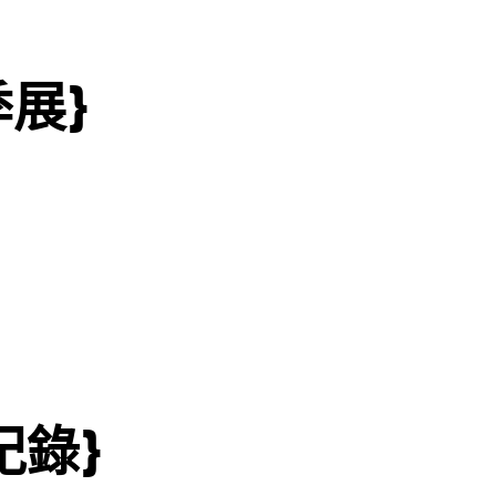
季展}
紀錄}