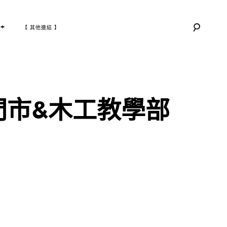
T
+
【 其他連結 】
O
G
G
L
E
C
H
I
L
D
M
E
N
U
設門市&木工教學部