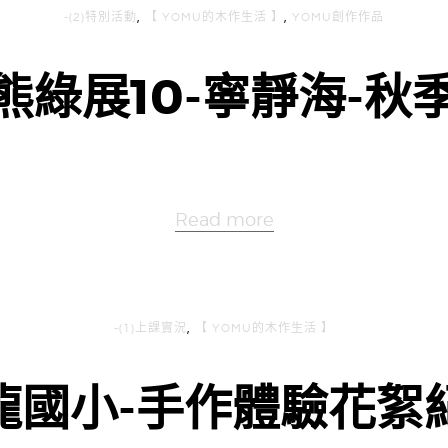
-(2)特別活動
,
【 YOMU的木作生活 】
,
YOMU創作作品
熊綠展10-寧靜海-秋
Read more
-(1)上課實況
,
【 YOMU的木作生活 】
龍國小-手作體驗花絮