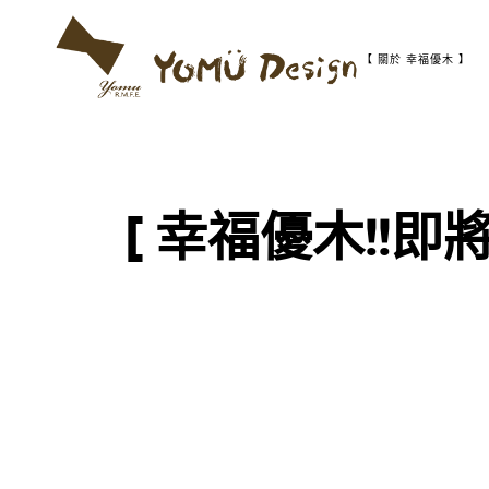
S
k
i
【 關於 幸福優木 】
p
t
幸
Y
o
福
c
優
o
木
o
n
-
t
木
[ 幸福優木!!
m
作
e
設
n
計
t
u
館
D
e
s