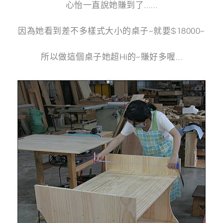
心怡一直說她賺到了……
因為她看到差不多樣式大小的桌子~就要$18000~
所以做這個桌子她超Hi的~賺好多喔…