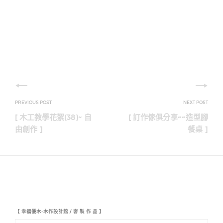
文
章
[ 木工教學花絮(38)~ 自
[ 訂作傢俱分享~~造型腳
導
由創作 ]
餐桌 ]
覽
【 幸福優木-木作設計館 / 客 製 作 品 】
【