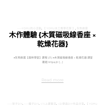
----YOMU的小活動
,
【 YOMU木工教學花絮 】
,
灰熊綠展
木作體驗 {木質磁吸線香座 ×
乾燥花器}
#灰熊綠展【森林學堂】課程 (六) #木質磁吸線香座 × 乾燥花器 課堂
連結 https://r […]
Read more
----架子DIY
,
----櫃子DIY
,
-(1)上課實況
,
-(2)學員DIY作品分享
,
【 YOMU