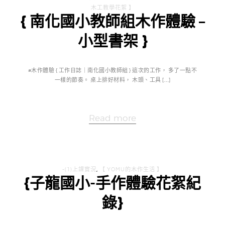
木工教學花絮 】
{ 南化國小教師組木作體驗 –
小型書架 }
#木作體驗 { 工作日誌｜南化國小教師組 } 這次的工作， 多了一點不
一樣的節奏。 桌上排好材料， 木頭、工具 […]
Read more
-(1)上課實況
,
【 YOMU的木作生活 】
{子龍國小-手作體驗花絮紀
錄}