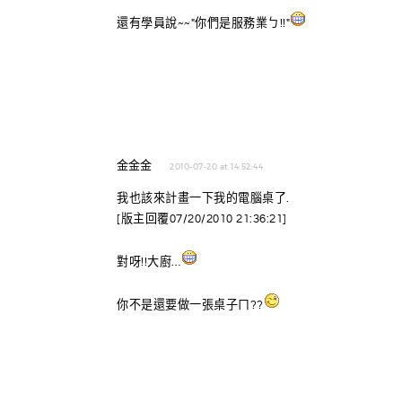
還有學員說~~"你們是服務業ㄅ!!"
金金金
2010-07-20 at 14:52:44
我也該來計畫一下我的電腦桌了.
[版主回覆07/20/2010 21:36:21]
對呀!!大廚…
你不是還要做一張桌子ㄇ??