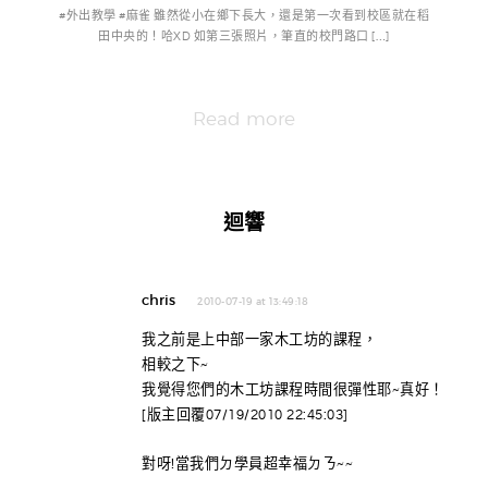
#外出教學 #麻雀 雖然從小在鄉下長大，還是第一次看到校區就在稻
田中央的！哈XD 如第三張照片，筆直的校門路口 […]
Read more
迴響
chris
2010-07-19 at 13:49:18
我之前是上中部一家木工坊的課程，
相較之下~
我覺得您們的木工坊課程時間很彈性耶~真好！
[版主回覆07/19/2010 22:45:03]
對呀!當我們ㄉ學員超幸福ㄉㄋ~~