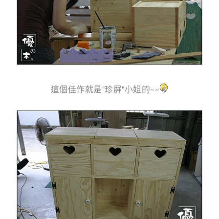
這個佳作就是"珍屏"小姐的~~