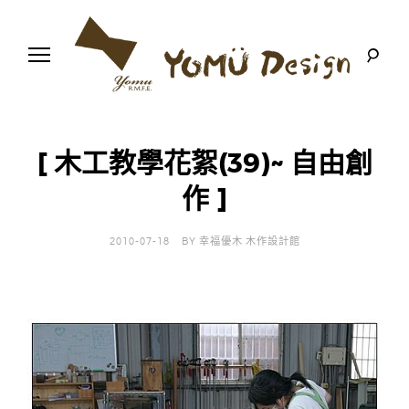
S
k
i
p
t
o
幸
Y
c
福
o
優
n
o
木
[ 木工教學花絮(39)~ 自由創
t
-
木
e
作 ]
m
作
n
設
t
計
u
館
2010-07-18
BY
幸福優木 木作設計館
D
e
s
i