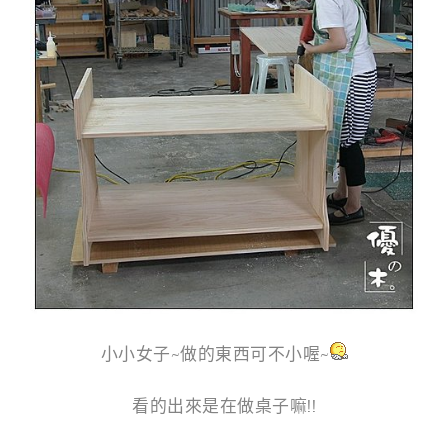
g
n
小小女子~做的東西可不小喔~
看的出來是在做桌子嘛!!