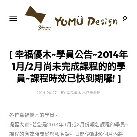
S
k
i
p
t
o
幸
Y
c
福
o
優
n
o
木
[ 幸福優木~學員公告~2014年
t
-
木
e
1月/2月尚未完成課程的的學
m
作
n
設
t
計
員~課程時效已快到期囉! ]
u
館
D
2014-06-07
BY
幸福優木 木作設計館
e
各位幸福優木的學員~
s
提醒大家~若您是2014年1月或2月份報名課程的學員~
i
課程的有效時間從您報名課程日開使算起6個月內將