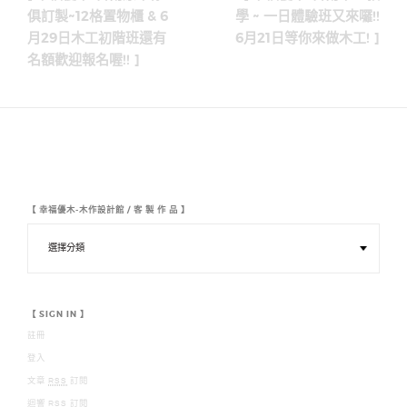
導
俱訂製~12格置物櫃 & 6
學 ~ 一日體驗班又來囉!!
月29日木工初階班還有
6月21日等你來做木工! ]
覽
名額歡迎報名喔!! ]
【 幸福優木-木作設計館 / 客 製 作 品 】
【
幸
福
優
木
-
木
【 SIGN IN 】
作
註冊
設
計
登入
館
/
文章
RSS
訂閱
客
迴響
RSS
訂閱