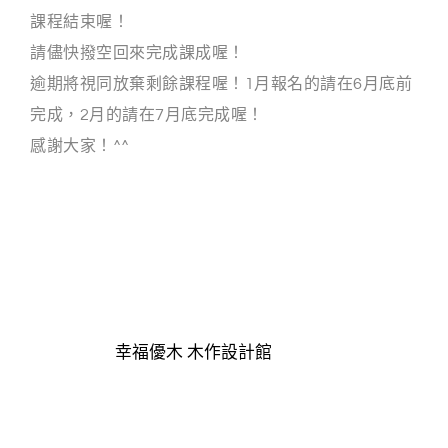
課程結束喔！
g
請儘快撥空回來完成課成喔！
n
逾期將視同放棄剩餘課程喔！1月報名的請在6月底前
完成，2月的請在7月底完成喔！
感謝大家！^^
幸福優木 木作設計館