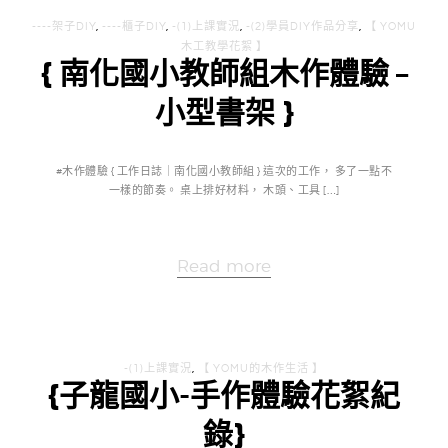
----架子DIY
,
----櫃子DIY
,
-(1)上課實況
,
-(2)學員DIY作品分享
,
【 YOMU
木工教學花絮 】
{ 南化國小教師組木作體驗 –
小型書架 }
#木作體驗 { 工作日誌｜南化國小教師組 } 這次的工作， 多了一點不
一樣的節奏。 桌上排好材料， 木頭、工具 […]
Read more
-(1)上課實況
,
【 YOMU的木作生活 】
{子龍國小-手作體驗花絮紀
錄}