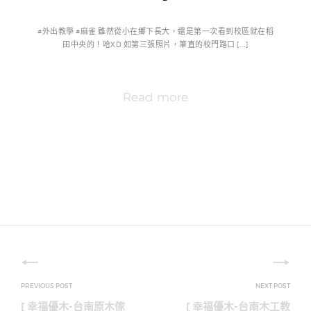
#外出教學 #麻雀 雖然從小在鄉下長大，還是第一次看到校區就在稻
田中央的！哈XD 如第三張照片，筆直的校門路口 […]
Read more
文
章
[ 幸福優木-台南原木傢
[ 幸福優木-台南木工教