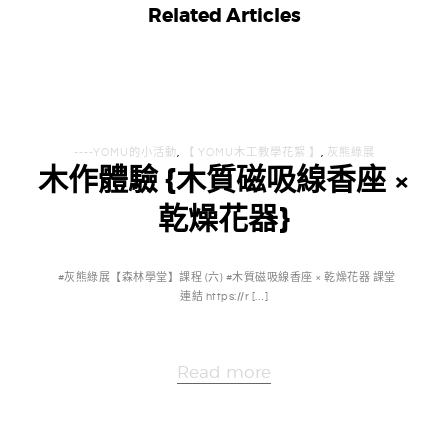
Related Articles
----YOMU的小活動
,
【 YOMU木工教學花絮 】
,
灰熊綠展
木作體驗 {木質磁吸線香座 ×
乾燥花器}
#灰熊綠展【森林學堂】課程 (六) #木質磁吸線香座 × 乾燥花器 課堂
連結 https://r […]
Read more