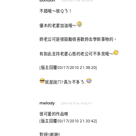
bonbon
2010-03-17 at 09:24:15
不錯哦～很Ｑㄋ！
優木的老婆加油哦～
妳老公可是很鼓勵很喜歡妳去學新事物的，
有如此支持老婆心態的老公可不多見哦～
[版主回覆03/17/2010 21:39:20]
就是說ㄇ?真ㄉ不多ㄋ..
melody
2010-03-17 at 14:52:47
很可愛的作品唷
[版主回覆03/17/2010 21:33:42]
對呀!!謝謝!!