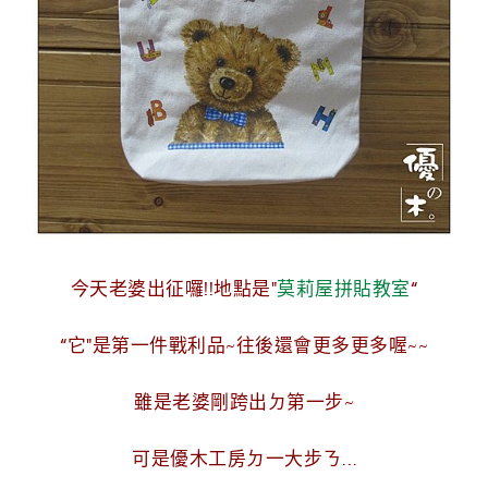
g
n
今天老婆出征囉!!地點是"
莫莉屋拼貼教室
“
“它"是第一件戰利品~往後還會更多更多喔~~
雖是老婆剛跨出ㄉ第一步~
可是優木工房ㄉ一大步ㄋ…