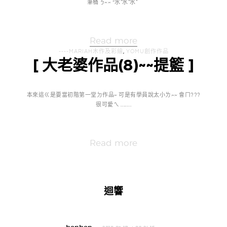
筆桶ㄋ~~ “水"水"水"
Read more
----MARIAH木作及彩繪
,
YOMU創作作品
[ 大老婆作品(8)~~提籃 ]
本來這ㄍ是要當初階第一堂ㄉ作品~ 可是有學員說太小ㄌ~~ 會ㄇ???
很可愛ㄟ …….
Read more
迴響