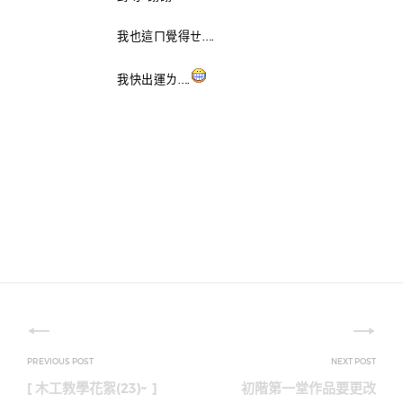
我也這ㄇ覺得ㄝ….
我快出運ㄌ….
文
章
[ 木工教學花絮(23)~ ]
初階第一堂作品要更改