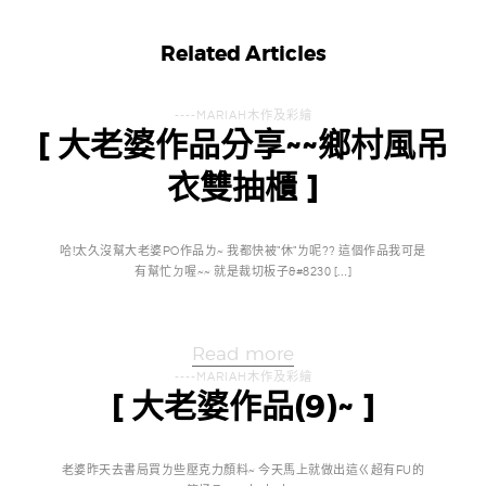
Related Articles
----MARIAH木作及彩繪
[ 大老婆作品分享~~鄉村風吊
衣雙抽櫃 ]
哈!太久沒幫大老婆PO作品ㄌ~ 我都快被"休"ㄌ呢?? 這個作品我可是
有幫忙ㄉ喔~~ 就是裁切板子&#8230 […]
Read more
----MARIAH木作及彩繪
[ 大老婆作品(9)~ ]
老婆昨天去書局買ㄌ些壓克力顏料~ 今天馬上就做出這ㄍ超有FU的