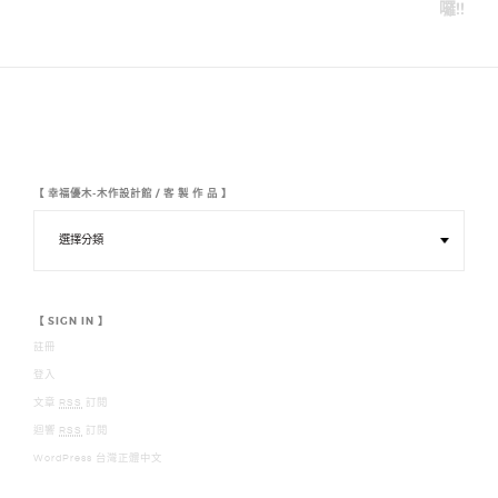
導
囉!!
覽
【 幸福優木-木作設計館 / 客 製 作 品 】
【
幸
福
優
木
-
木
【 SIGN IN 】
作
註冊
設
計
登入
館
/
文章
RSS
訂閱
客
迴響
RSS
訂閱
製
作
WordPress 台灣正體中文
品
】