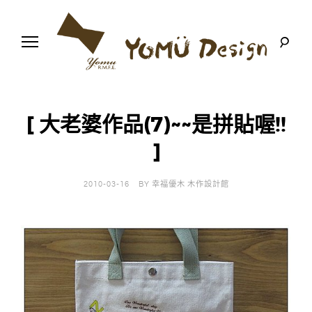
S
k
i
p
t
o
幸
Y
c
福
o
優
n
o
木
[ 大老婆作品(7)~~是拼貼喔!!
t
-
木
e
]
m
作
n
設
t
計
u
館
2010-03-16
BY
幸福優木 木作設計館
D
e
s
i