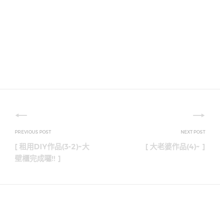
文
章
[ 租用DIY作品(3-2)~大
[ 大老婆作品(4)~ ]
導
壁櫃完成囉!! ]
覽