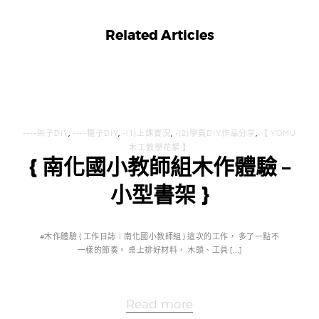
Related Articles
----架子DIY
,
----櫃子DIY
,
-(1)上課實況
,
-(2)學員DIY作品分享
,
【 YOMU
木工教學花絮 】
{ 南化國小教師組木作體驗 –
小型書架 }
#木作體驗 { 工作日誌｜南化國小教師組 } 這次的工作， 多了一點不
一樣的節奏。 桌上排好材料， 木頭、工具 […]
Read more