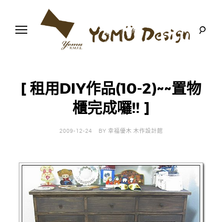
S
k
i
p
t
o
幸
Y
c
福
o
優
n
o
木
[ 租用DIY作品(10-2)~~置物
t
-
木
e
櫃完成囉!! ]
m
作
n
設
t
計
u
館
2009-12-24
BY
幸福優木 木作設計館
D
e
s
i