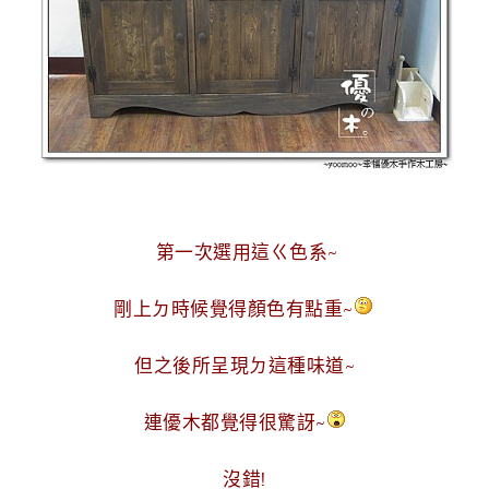
g
n
第一次選用這ㄍ色系~
剛上ㄉ時候覺得顏色有點重~
但之後所呈現ㄉ這種味道~
連優木都覺得很驚訝~
沒錯!