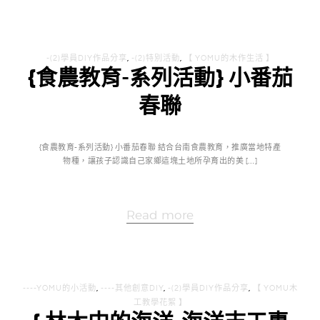
-(2)學員DIY作品分享
,
-(2)特別活動
,
【 YOMU的木作生活 】
{食農教育-系列活動} 小番茄
春聯
{食農教育-系列活動} 小番茄春聯 結合台南食農教育，推廣當地特產
物種，讓孩子認識自己家鄉這塊土地所孕育出的美 […]
Read more
----YOMU的小活動
,
----其他創意DIY
,
-(2)學員DIY作品分享
,
【 YOMU木
工教學花絮 】