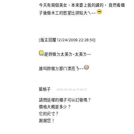
今天有兩個美女，本來要上我的課的， 竟然看櫃
子後做木工的慾望比拼貼大ㄟ~~
[版主回覆12/24/2009 22:28:50]
是妳做ㄉ太美ㄌ~太美ㄌ~~
誰叫妳做ㄉ那ㄇ漂亮ㄋ~~
藍格子
2010-03-10 at 17:40:17
請問這樣的櫃子可以訂做嗎？
價格大概是多少？
它的尺寸？
謝謝您！