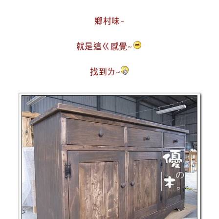
鄉村味~
就是這ㄍ感覺~
找到ㄌ~