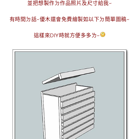
並把想製作ㄉ作品照片及尺寸給我~
有時間ㄉ話~優木還會免費繪製如以下ㄉ簡單圖稿~
這樣來DIY時就方便多多ㄌ~