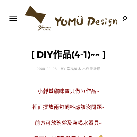
S
k
i
p
t
o
幸
Y
c
福
o
優
n
o
木
[ DIY作品(4-1)~~ ]
t
-
木
e
m
作
n
設
2009-11-23
BY
幸福優木 木作設計館
t
計
u
館
D
小靜幫貓咪寶貝做ㄉ作品~
e
裡面擺放兩包飼料應該沒問題~
s
前方可放碗盤及裝喝水器具~
i