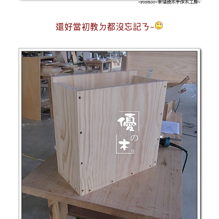
還好當初教ㄉ都沒忘記ㄋ~