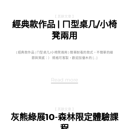
【 其餘文章 】
經典款作品 | ㄇ型桌几/小椅
凳兩用
{ 經典款作品 | ㄇ型桌几/小椅凳兩用 } 簡單耐看的款式，不簡單的細
節與質感：） 規格可客製，歡迎加優木的 […]
Read more
【 其餘文章 】
灰熊綠展10-森林限定體驗課
程