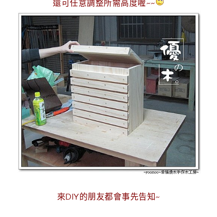
還可任意調整所需高度喔~~
g
n
來DIY的朋友都會事先告知~