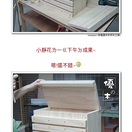
小靜花ㄌ一ㄍ下午ㄉ成果~
嗯!還不錯~