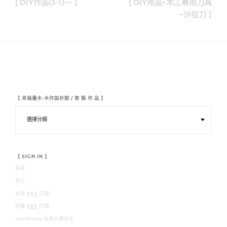
[ DIY作品(3-1)~~ ]
[ DIY用品~木工專用刀具
導
~沙拉刀 ]
覽
【 幸福優木-木作設計館 / 客 製 作 品 】
【
幸
福
優
木
-
木
【 SIGN IN 】
作
註冊
設
計
登入
館
/
文章
RSS
訂閱
客
迴響
RSS
訂閱
製
作
WordPress 台灣正體中文
品