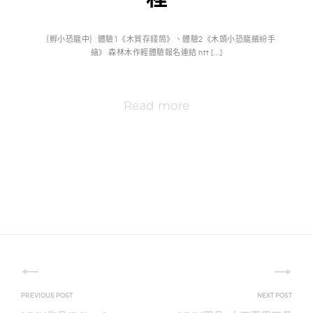
｛孵小恐龍中｝體驗1《木質存錢筒》、體驗2《木頭小恐龍繽紛手
繪》 森林木作輕體驗報名連結 htt […]
Read more
文
章