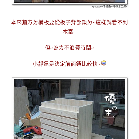
本來前方ㄉ橫板要從板子背部鎖ㄉ~
這樣就看不到
木塞~
但~為ㄌ不浪費時間~
小靜還是決定前面鎖比較快~