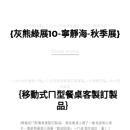
-(2)特別活動
,
【 YOMU的木作生活 】
,
YOMU創作作品
{灰熊綠展10-寧靜海-秋季展}
Read more
----ENYA的療癒小物
,
-(1)公司民宿餐廳訂製專區
,
-(3)桌椅訂製
,
-(6)小型
木製品
｛移動式ㄇ型餐桌客製訂製
品｝
｛移動式ㄇ型餐桌客製訂製品｝ 我在餐桌上擺了一隻毛孩和小房
子，像是對著家人說著「歡迎回家」～ㄇ桌 製作設計：優 […]