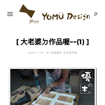
S
k
i
p
t
o
幸
Y
c
福
o
優
n
o
木
[ 大老婆ㄉ作品喔~~(1) ]
t
-
木
e
m
作
n
設
2009-11-08
BY
幸福優木 木作設計館
t
計
u
館
D
e
s
i