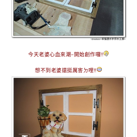
g
n
今天老婆心血來潮~開始創作囉!!
想不到老婆還挺厲害ㄉ哩!!