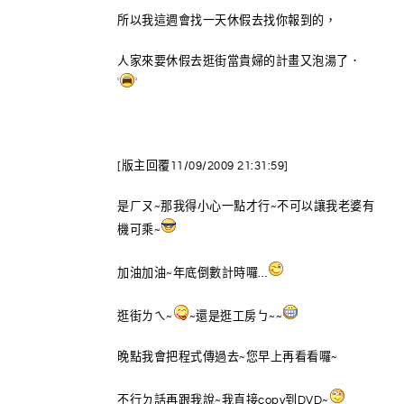
所以我這週會找一天休假去找你報到的，
人家來要休假去逛街當貴婦的計畫又泡湯了．
[版主回覆11/09/2009 21:31:59]
是ㄏㄡ~那我得小心一點才行~不可以讓我老婆有
機可乘~
加油加油~年底倒數計時囉…
逛街ㄌㄟ~
~還是逛工房ㄅ~~
晚點我會把程式傳過去~您早上再看看囉~
不行ㄉ話再跟我說~我直接copy到DVD~