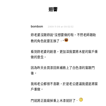
迴響
bonbon
2009-11-09 at 09:02:52
妳老婆沒跟妳說”沒想要做的啦，不然老師跟助
教的角色就要亙換了．”
看到妳老婆的創意，更加深我要將木屋的窗戶重
做的意念，
因為昨天去買漆回來補救上了白色漆的窗跟門
後，
我和老公都很不喜歡，於是老公建議我還是將窗
戶重做，
門就將正面磨掉重上木漆就好了．