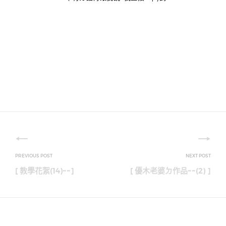
文
章
[ 教學花絮(14)~~]
[ 優木老婆ㄉ作品~~(2) ]
導
覽