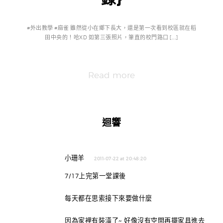
#外出教學 #麻雀 雖然從小在鄉下長大，還是第一次看到校區就在稻
田中央的！哈XD 如第三張照片，筆直的校門路口 […]
Read more
迴響
小珊羊
2011-07-22 at 20:48:20
7/17上完第一堂課後
每天都在思索接下來要做什麼
因為家裡有裝潢了~ 好像沒有空間再擺家具進去