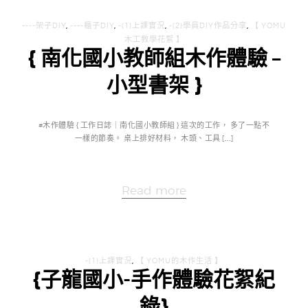
----架子DIY
,
----櫃子DIY
,
-(1)上課實況
,
-(2)學員DIY作品分享
,
【 YOMU
木工教學花絮 】
{ 南化國小教師組木作體驗 –
小型書架 }
#木作體驗 { 工作日誌｜南化國小教師組 } 這次的工作， 多了一點不
一樣的節奏。 桌上排好材料， 木頭、工具 […]
Read more
-(1)上課實況
,
【 YOMU的木作生活 】
{子龍國小-手作體驗花絮紀
錄}