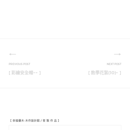
文
章
[ 彩繪安全帽~~ ]
[ 教學花絮(10)~ ]
導
覽
【 幸福優木-木作設計館 / 客 製 作 品 】
【