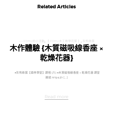
Related Articles
----YOMU的小活動
,
【 YOMU木工教學花絮 】
,
灰熊綠展
木作體驗 {木質磁吸線香座 ×
乾燥花器}
#灰熊綠展【森林學堂】課程 (六) #木質磁吸線香座 × 乾燥花器 課堂
連結 https://r […]
Read more