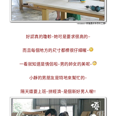
好認真的瓊軫~
她可是要求很高的~
而且每個地方的尺寸都標很仔細喔~
一看就知道是情侶啦~
男的帥女的美呢~
小靜的男朋友是特地來幫忙的~
隔天還要上班~拼經濟~是個新好男人喔!!