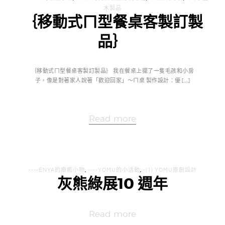
木製品
｛移動式ㄇ型餐桌客製訂製
品｝
｛移動式ㄇ型餐桌客製訂製品｝ 我在餐桌上擺了一隻毛孩和小房
子，像是對著家人說著「歡迎回家」～ㄇ桌 製作設計：優 […]
Read more
----ENYA的療癒小物
,
----YOMU的小活動
,
-(1) YOMU原創設計
灰熊綠展10 週年
Read more