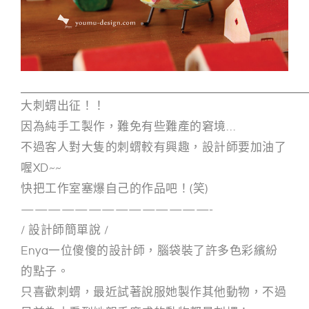
g
n
大刺蝟出征！！
因為純手工製作，難免有些難產的窘境…
不過客人對大隻的刺蝟較有興趣，設計師要加油了
喔XD~~
快把工作室塞爆自己的作品吧！(笑)
——————————————-
/ 設計師簡單說 /
Enya一位傻傻的設計師，腦袋裝了許多色彩繽紛
的點子。
只喜歡刺蝟，最近試著說服她製作其他動物，不過