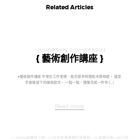
Related Articles
----ENYA的療癒小物
,
【 YOMU的木作生活 】
{ 藝術創作講座 }
#藝術創作講座 平常在工作室裡，我花很多時間和木頭相處。 感受
手磨後留下的細微起伏， 一點一點，慢慢完成一件作 […]
Read more
----ENYA的療癒小物
,
-(1)公司民宿餐廳訂製專區
,
-(3)桌椅訂製
,
-(6)小型