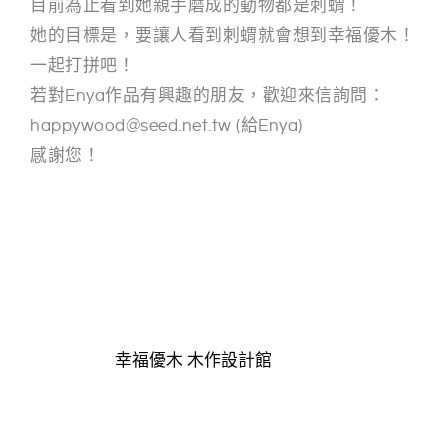
目前為止看到她親手磨成的動物都是刺蝟！
她的目標是，要讓人看到刺蝟就會想到幸福優木！
一起打拼吧！
若對Enya作品有興趣的朋友，歡迎來信詢問：
happywood@seed.net.tw (給Enya)
感謝您！
幸福優木 木作設計館