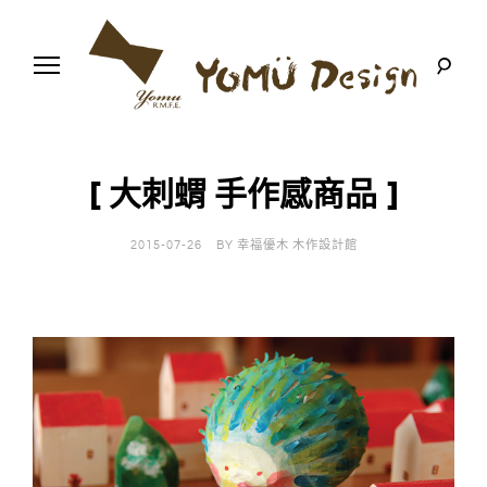
S
k
i
p
t
o
幸
Y
c
福
o
優
n
o
木
[ 大刺蝟 手作感商品 ]
t
-
木
e
m
作
n
設
2015-07-26
BY
幸福優木 木作設計館
t
計
u
館
D
e
s
i