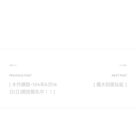
文
章
[ 木作課程~104年8月16
[ 楓木刻度砧板 ]
導
日(日)開放報名中！！]
覽