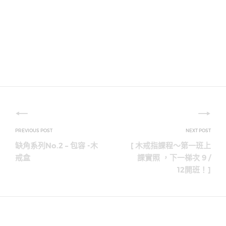
文
章
缺角系列No.2 – 包容 -木
[ 木戒指課程～第一班上
導
戒盒
課實照 ，下一梯次 9 /
12開班！]
覽