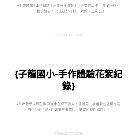
#木作體驗 { 工作日誌｜南化國小教師組 } 這次的工作， 多了一點不
一樣的節奏。 桌上排好材料， 木頭、工具 […]
Read more
-(1)上課實況
,
【 YOMU的木作生活 】
{子龍國小-手作體驗花絮紀
錄}
#外出教學 #麻雀 雖然從小在鄉下長大，還是第一次看到校區就在稻
田中央的！哈XD 如第三張照片，筆直的校門路口 […]
Read more