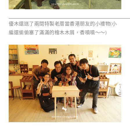
優木還送了兩間特製老厝當香港朋友的小禮物(小
編還偷偷塞了滿滿的檜木木屑，香噴噴～～)