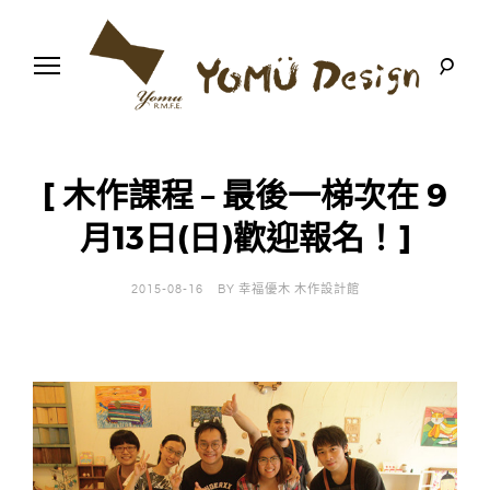
S
k
i
p
t
o
幸
Y
c
福
o
優
n
o
木
[ 木作課程 – 最後一梯次在 9
t
-
木
e
月13日(日)歡迎報名！]
m
作
n
設
t
計
u
館
2015-08-16
BY
幸福優木 木作設計館
D
e
s
i