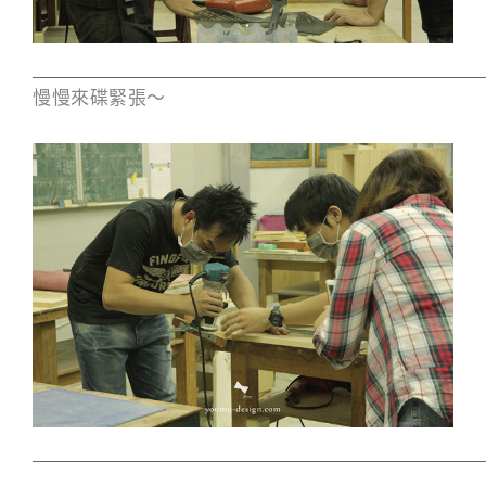
慢慢來碟緊張～