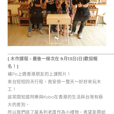
g
n
[ 木作課程 – 最後一梯次在 9月13日(日)歡迎報
名！]
補Po上週香港朋友的上課照片！
來台短短四天行程，竟安排一整天～好好來玩木
工！
談笑間知道阿樂與Kobo在香港的生活與台灣有極
大的差別，
所以我們送了屋系列老厝作為小禮物，希望能帶給