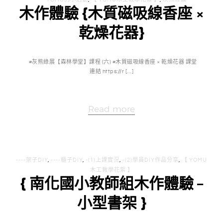
----YOMU的小活動
,
【 YOMU木工教學花絮 】
,
灰熊綠展
木作體驗 {木質磁吸線香座 ×
乾燥花器}
#灰熊綠展【森林學堂】課程 (六) #木質磁吸線香座 × 乾燥花器 課堂
連結 https://r […]
Read more
----架子DIY
,
----櫃子DIY
,
-(1)上課實況
,
-(2)學員DIY作品分享
,
【 YOMU
木工教學花絮 】
{ 南化國小教師組木作體驗 –
小型書架 }