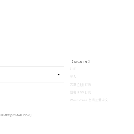
【 SIGN IN 】
註冊
登入
文章
RSS
訂閱
迴響
RSS
訂閱
WordPress 台灣正體中文
MURMFE@GMAIL.COM】