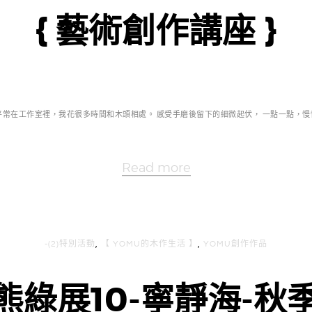
{ 藝術創作講座 }
平常在工作室裡，我花很多時間和木頭相處。 感受手磨後留下的細微起伏， 一點一點，慢慢
Read more
-(2)特別活動
,
【 YOMU的木作生活 】
,
YOMU創作作品
熊綠展10-寧靜海-秋