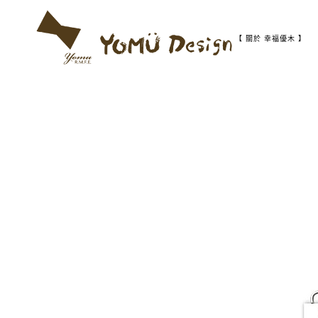
S
k
i
【 關於 幸福優木 】
p
t
幸
Y
o
福
c
優
o
木
o
n
-
t
木
m
作
e
設
n
計
t
u
館
D
e
s