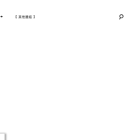
T
+
【 其他連結 】
O
G
G
L
E
C
H
I
L
D
M
E
N
U