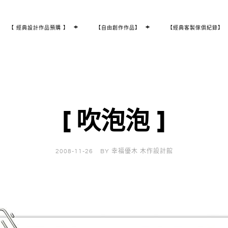
T
+
T
+
【 經典設計作品預購 】
【自由創作作品】
【經典客製傢俱紀錄】
O
O
G
G
G
G
L
L
E
E
C
C
H
H
I
I
L
L
D
D
M
M
E
E
N
N
U
U
[ 吹泡泡 ]
2008-11-26
BY
幸福優木 木作設計館