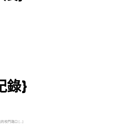
紀錄}
校門路口 […]