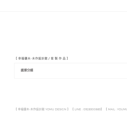
【 幸福優木-木作設計館 / 客 製 作 品 】
【
幸
福
優
木
-
木
作
設
計
【 幸福優木-木作設計館 YOMU DESIGN 】 【 LINE : 0928300883】 【 MAIL : YOU
館
/
客
製