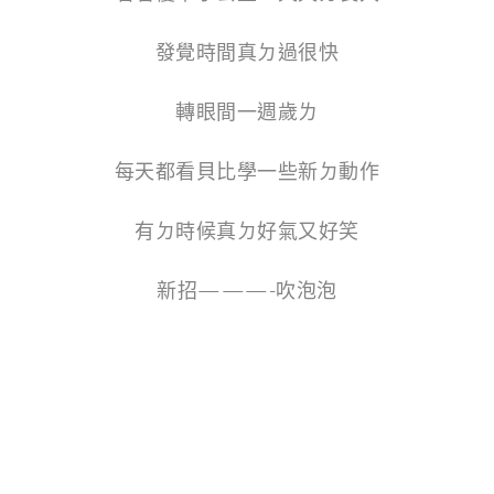
發覺時間真ㄉ過很快
轉眼間一週歲ㄌ
每天都看貝比學一些新ㄉ動作
有ㄉ時候真ㄉ好氣又好笑
新招———-吹泡泡