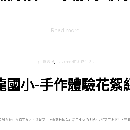
Read more
-(1)上課實況
,
【 YOMU的木作生活 】
龍國小-手作體驗花絮
麻雀 雖然從小在鄉下長大，還是第一次看到校區就在稻田中央的！哈XD 如第三張照片，筆直的