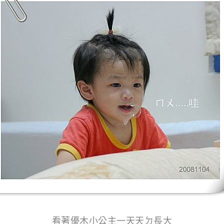
看著優木小公主一天天ㄉ長大