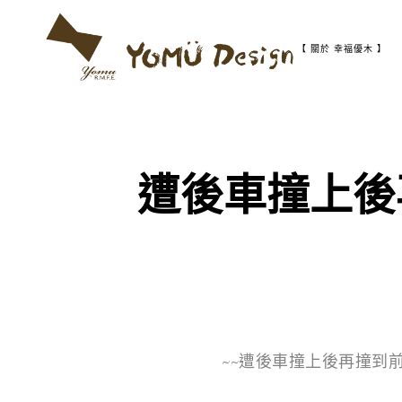
S
k
i
【 關於 幸福優木 】
p
t
幸
Y
o
福
c
優
o
木
o
n
-
t
木
遭後車撞上後
m
作
e
設
n
計
t
u
館
D
e
s
~~遭後車撞上後再撞到前