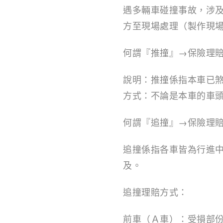
遇多輛車碰撞事故，涉
方至現場處理（製作現
何謂『推撞』→保險理
說明：推撞係指本車已
方式：不論是本車的車
何謂『追撞』→保險理
追撞係指各車皆為行進
及。
追撞理賠方式：
前車（Ａ車）：受損部