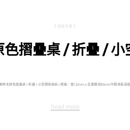
【 其餘文章 】
色摺疊桌 / 折疊 / 
北美梣木原色摺疊桌 / 折疊 / 小空間收納系 } 規格：寬120cm x 全展開深90cm(中間桌板深度 
Read more