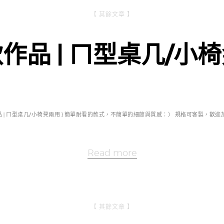
【 其餘文章 】
作品 | ㄇ型桌几/小
品 | ㄇ型桌几/小椅凳兩用 } 簡單耐看的款式，不簡單的細節與質感：） 規格可客製，歡迎加
Read more
【 其餘文章 】