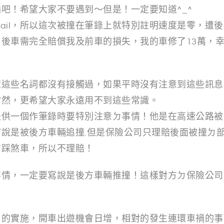
吧！希望大家不要遇到～但是！一定要知道^_^
ail，所以這次被撞在筆錄上就特別註明速度是零，遭
後車需完全賠償我及前車的損失，我的車修了13萬，
撞這些名詞都沒有接觸過，如果平時沒有注意到這些訊息
當然，更希望大家永遠用不到這些常識。
提供一個作筆錄時要特別注意ㄉ事情！他是在高速公路被
說是被後方車輛追撞.但是保險公司只理賠後面被撞ㄉ
有踩煞車，所以不理賠！
情，一定要寫說是後方車輛推撞！這樣對方ㄉ保險公司
日的實施，開車出遊機會日增，相對的發生連環車禍的事