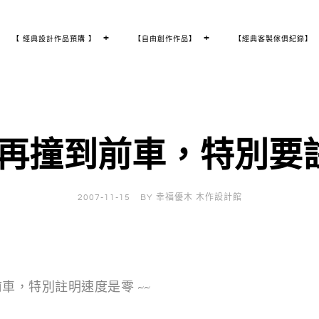
T
+
T
+
【 經典設計作品預購 】
【自由創作作品】
【經典客製傢俱紀錄】
O
O
G
G
G
G
L
L
E
E
C
C
H
H
I
I
L
L
D
D
M
M
E
E
N
N
U
U
再撞到前車，特別要
2007-11-15
BY
幸福優木 木作設計館
車，特別註明速度是零 ~~