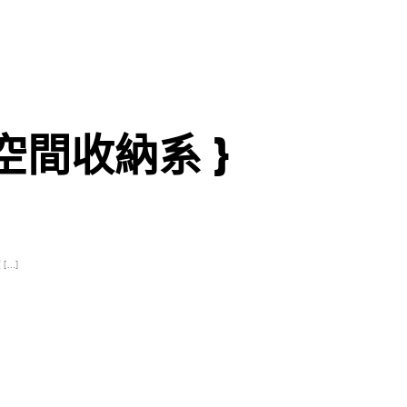
小空間收納系 }
[…]