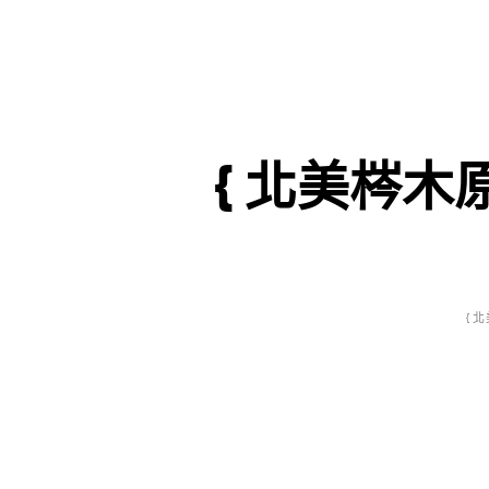
{ 北美梣木原
{ 