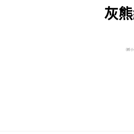
灰熊
｛孵小