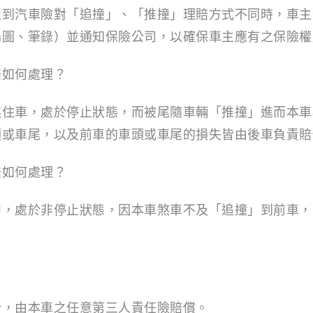
及到汽車險對「追撞」、「推撞」理賠方式不同時，車主
場圖、筆錄）並通知保險公司，以確保車主應有之保險權
賠如何處理？
煞住車，處於停止狀態，而被尾隨車輛「推撞」進而本車
頭或車尾，以及前車的車頭或車尾的損失皆由後車負責賠
賠如何處理？
中，處於非停止狀態，因本車煞車不及「追撞」到前車，
份，由本車之任意第三人責任險賠償。