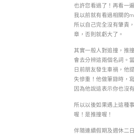
i
也許您看過了！再看一遍
g
我以前就有看過相關的m
所以自己完全沒有肇責，
n
章，否則就虧大了。
其實一般人對追撞，推
會去分辨這兩個名詞。
日前朋友發生車禍，他
失慘重！他做筆錄時，寫
因為他說這表示你也沒
所以以後如果遇上這種事
喔！是推撞喔！
伴隨連續假期及週休二