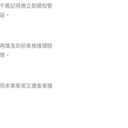
千萬記得應立即通知警
益。
再撞及到前車推撞理賠
償。
而本車車尾又遭後車撞