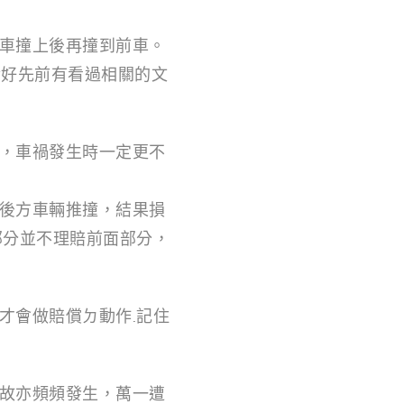
後車撞上後再撞到前車。
幸好先前有看過相關的文
，車禍發生時一定更不
後方車輛推撞，結果損
部分並不理賠前面部分，
才會做賠償ㄉ動作.記住
故亦頻頻發生，萬一遭