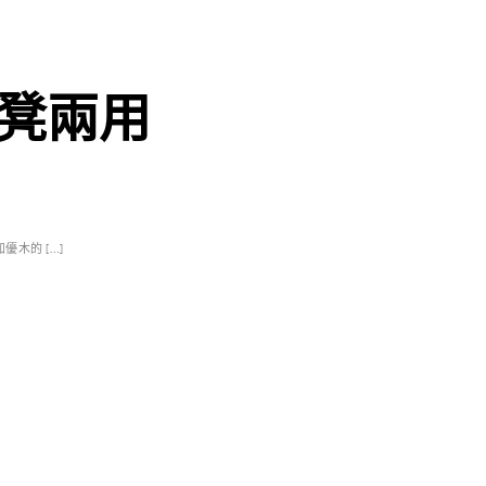
椅凳兩用
優木的 […]