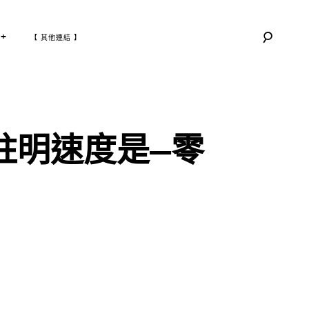
T
+
【 其他連結 】
O
G
G
L
E
C
H
I
L
D
M
E
N
U
註明速度是—零