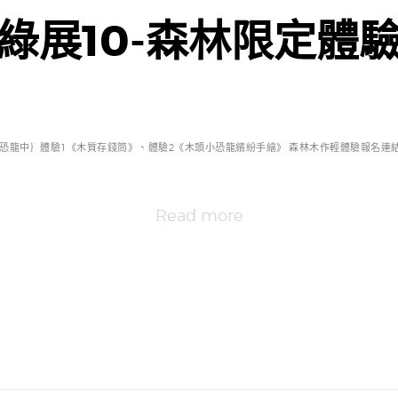
綠展10-森林限定體
恐龍中｝體驗1《木質存錢筒》、體驗2《木頭小恐龍繽紛手繪》 森林木作輕體驗報名連結 htt
Read more