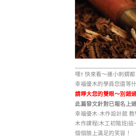
嘿!! 快來看～連小刺
幸福優木的學員您還等
請睜大您的雙眼～別錯
此篇發文針對已報名上過
幸福優木-木作設計館 
木作課程(木工初階班)
個個臉上滿足的笑容！