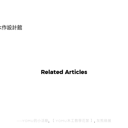
木作設計館
Related Articles
----YOMU的小活動
,
【 YOMU木工教學花絮 】
,
灰熊綠展