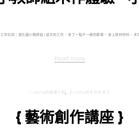
{ 工作日誌｜南化國小教師組 } 這次的工作， 多了一點不一樣的節奏。 桌上排好材料， 木頭
Read more
----ENYA的療癒小物
,
【 YOMU的木作生活 】
{ 藝術創作講座 }