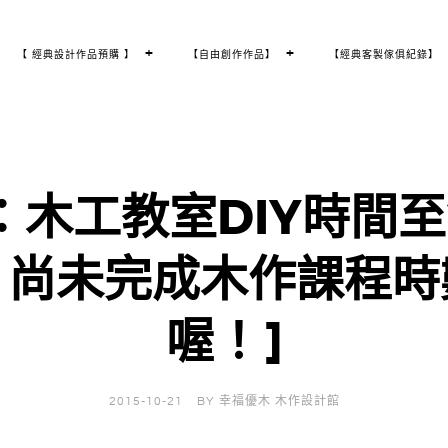
T
+
T
+
【 經典設計作品預購 】
【自由創作作品】
【經典客製傢俱紀錄】
O
O
G
G
G
G
L
L
E
E
C
C
H
H
I
I
L
L
D
D
M
M
E
E
N
N
U
U
木工教室DIY時間至2
，尚未完成木作課程時
喔！]
2015-10-21
BY
幸福優木 木作設計館