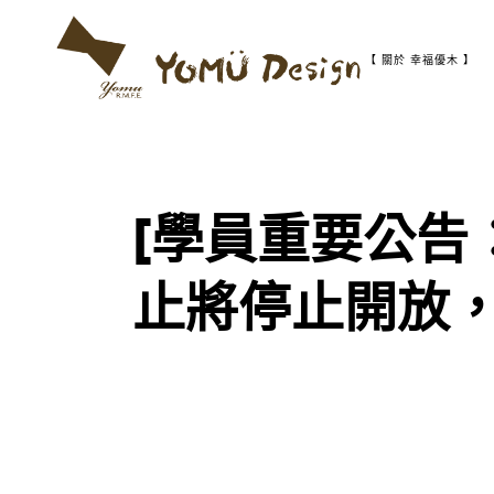
S
k
i
【 關於 幸福優木 】
p
t
幸
Y
o
福
c
優
o
木
o
n
-
t
木
[學員重要公告：
m
作
e
設
n
計
t
u
館
止將停止開放
D
e
s