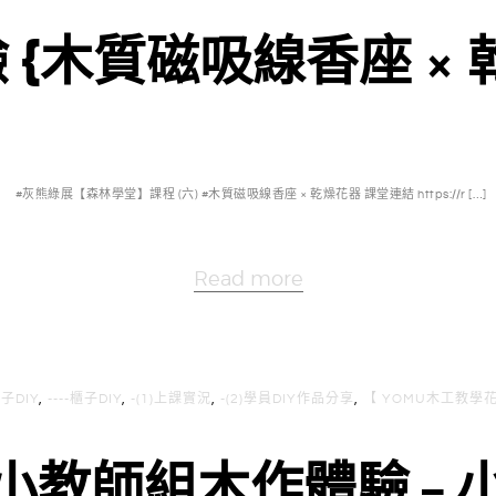
 {木質磁吸線香座 × 
#灰熊綠展【森林學堂】課程 (六) #木質磁吸線香座 × 乾燥花器 課堂連結 https://r […]
Read more
架子DIY
,
----櫃子DIY
,
-(1)上課實況
,
-(2)學員DIY作品分享
,
【 YOMU木工教學花
國小教師組木作體驗 – 小