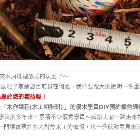
蝟都來木屑堆裡放肆的玩耍了～
什麼呢？無論您目前身在何處，我們要跟大家說明一件重
過屬於您的權益喔！
「木作課程(木工初階班) 」的優木學員DIY預約權益通
教學這麼多年來，累積不少優秀學員～感謝大家一路走來
這一門課實現許多人對於木工的憧憬，也十分欣慰看見來