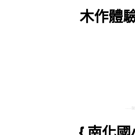
木作體驗
----
{ 南化