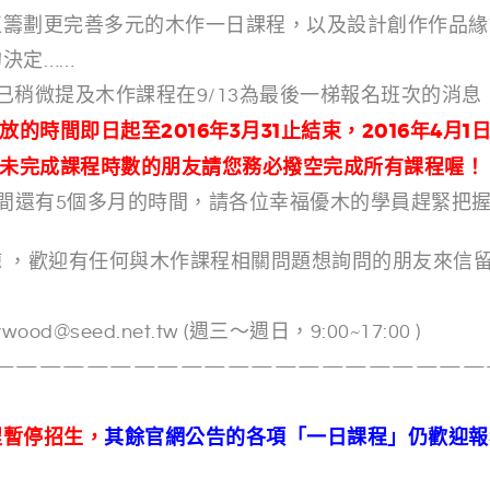
正籌劃更完善多元的木作一日課程，以及設計創作作品緣
決定……
已稍微提及木作課程在9/13為最後一梯報名班次的消息
開放的時間即日起至2016年3月31止結束，
2016年4月
尚未完成課程時數的朋友請您務必撥空完成所有課程喔！
時間還有5個多月的時間，請各位幸福優木的學員趕緊把
 ，歡迎有任何與木作課程相關問題想詢問的朋友來信
d@seed.net.tw (週三～週日，9:00~17:00 )
—————————————————————
程暫停招生，
其餘官網公告的各項「一日課程」仍歡迎報