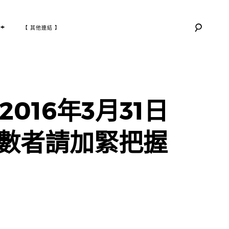
T
+
【 其他連結 】
O
G
G
L
E
C
H
I
L
D
M
E
N
U
016年3月31日
數者請加緊把握