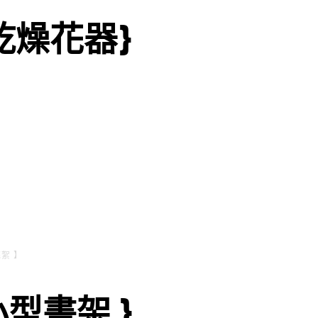
乾燥花器}
絮 】
型書架 }