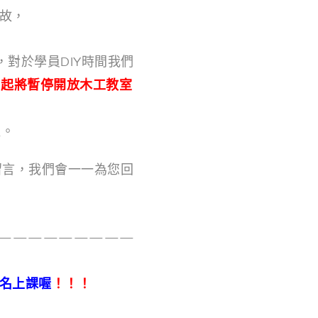
故，
，對於學員DIY時間我們
1日起將暫停開放木工教室
握。
留言，我們會一一為您回
—————————
名上課喔
！！！