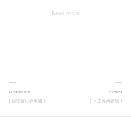
Read more
文
章
[ 寵物寶貝專用櫃 ]
[ 木工專用螺絲 ]
導
覽