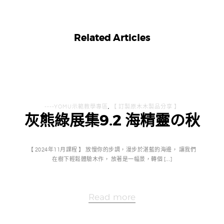
Related Articles
----YOMU示範教學專區
,
【 訂製原木木製品分享 】
灰熊綠展集9.2 海精靈の秋
【 2024年11月課程 】 放慢你的步調，漫步於湛藍的海邊， 讓我們
在樹下輕鬆體驗木作， 放著是一幅景，轉個 […]
Read more