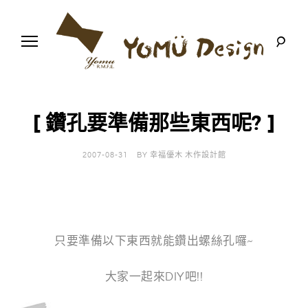
S
k
i
p
t
o
幸
Y
c
福
o
優
n
o
木
[ 鑽孔要準備那些東西呢? ]
t
-
木
e
m
作
n
設
2007-08-31
BY
幸福優木 木作設計館
t
計
u
館
D
e
只要準備以下東西就能鑽出螺絲孔囉~
s
大家一起來DIY吧!!
i