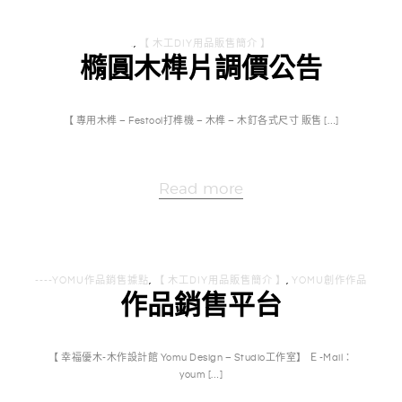
.
,
【 木工DIY用品販售簡介 】
橢圓木榫片調價公告
【 專用木榫 – Festool打榫機 – 木榫 – 木釘各式尺寸 販售 […]
Read more
----YOMU作品銷售據點
,
【 木工DIY用品販售簡介 】
,
YOMU創作作品
作品銷售平台
【 幸福優木-木作設計館 Yomu Design – Studio工作室】 Ｅ-Mail：
youm […]