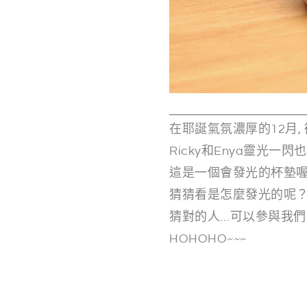
在耶誕氣氛濃厚的12月
Ricky和Enya靈光一
這是一個會發光的杯墊
猜猜看是怎麼發光的呢
猜對的人…可以參與我
HOHOHO~~~