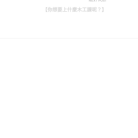
【你想要上什麼木工課呢？】