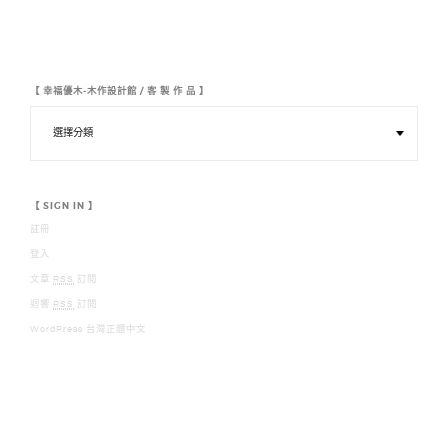
【 幸福優木-木作設計館 / 客 製 作 品 】
【
幸
福
優
木
-
木
【 SIGN IN 】
作
註冊
設
計
登入
館
/
文章
RSS
訂閱
客
迴響
RSS
訂閱
製
作
WordPress 台灣正體中文
品
】
【 幸福優木-木作設計館 YOMU DESIGN 】 【 LINE : 0928300883】 【 MAIL :
YOUMURMFE@GMAIL.COM】