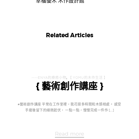
幸福優木 木作設計館
Related Articles
----ENYA的療癒小物
,
【 YOMU的木作生活 】
{ 藝術創作講座 }
#藝術創作講座 平常在工作室裡，我花很多時間和木頭相處。 感受
手磨後留下的細微起伏， 一點一點，慢慢完成一件作 […]
Read more