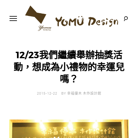
S
k
i
p
t
o
幸
Y
c
福
o
優
n
o
木
12/23我們繼續舉辦抽獎活
t
-
木
e
動，想成為小禮物的幸運兒
m
作
n
設
t
計
嗎？
u
館
D
2015-12-22
BY
幸福優木 木作設計館
e
s
i