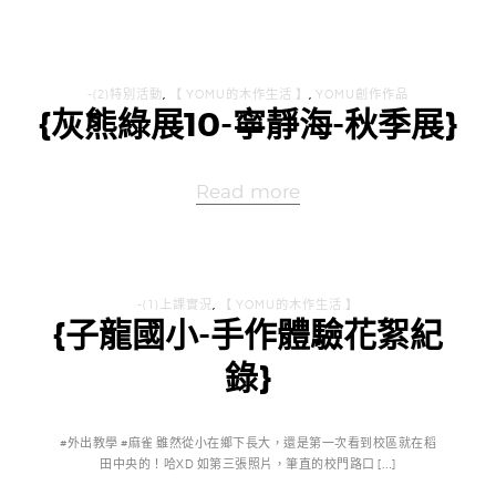
-(2)特別活動
,
【 YOMU的木作生活 】
,
YOMU創作作品
{灰熊綠展10-寧靜海-秋季展}
Read more
-(1)上課實況
,
【 YOMU的木作生活 】
{子龍國小-手作體驗花絮紀
錄}
#外出教學 #麻雀 雖然從小在鄉下長大，還是第一次看到校區就在稻
田中央的！哈XD 如第三張照片，筆直的校門路口 […]