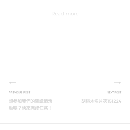
Read more
文
章
想參加我們的聖誕節活
胡桃木名片夾151224
導
動嗎？快來完成任務！
覽