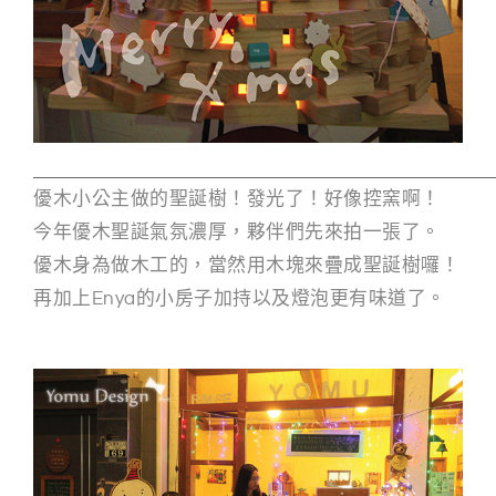
優木小公主做的聖誕樹！發光了！好像控窯啊！
今年優木聖誕氣氛濃厚，夥伴們先來拍一張了。
優木身為做木工的，當然用木塊來疊成聖誕樹囉！
再加上Enya的小房子加持以及燈泡更有味道了。