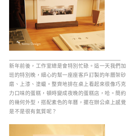
g
n
新年前後，工作室總是會特別忙碌。這一天我們加
班的特別晚，細心的幫一座座客戶訂製的年曆架砂
磨、上漆、塗蠟。整齊地排在桌上看起來很像巧克
力口味的蛋糕，頓時變成夜晚的蛋糕店，哈。簡約
的幾何外型，搭配素色的年曆，擺在辦公桌上感覺
是不是很有氣質呢？