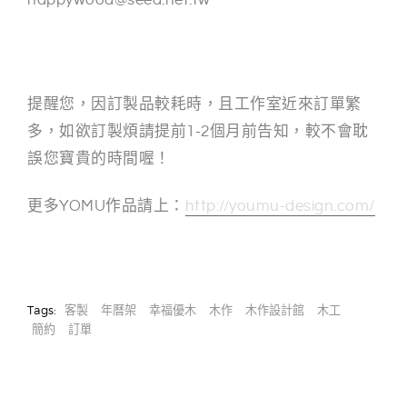
happywood@seed.net.tw
提醒您，因訂製品較耗時，且工作室近來訂單繁
多，如欲訂製煩請提前1-2個月前告知，較不會耽
誤您寶貴的時間喔！
更多YOMU作品請上：
http://youmu-design.com/
Tags:
客製
年曆架
幸福優木
木作
木作設計館
木工
簡約
訂單