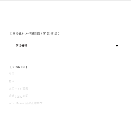
覽
【 幸福優木-木作設計館 / 客 製 作 品 】
【
幸
福
優
木
-
木
【 SIGN IN 】
作
註冊
設
計
登入
館
/
文章
RSS
訂閱
客
迴響
RSS
訂閱
製
作
WordPress 台灣正體中文
品
】
【 幸福優木-木作設計館 YOMU DESIGN 】 【 LINE : 0928300883】 【 MAIL :
YOUMURMFE@GMAIL.COM】