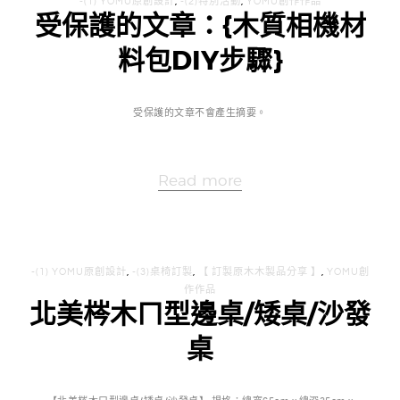
-(1) YOMU原創設計
,
-(2)特別活動
,
YOMU創作作品
受保護的文章：{木質相機材
料包DIY步驟}
受保護的文章不會產生摘要。
Read more
-(1) YOMU原創設計
,
-(3)桌椅訂製
,
【 訂製原木木製品分享 】
,
YOMU創
作作品
北美梣木ㄇ型邊桌/矮桌/沙發
桌