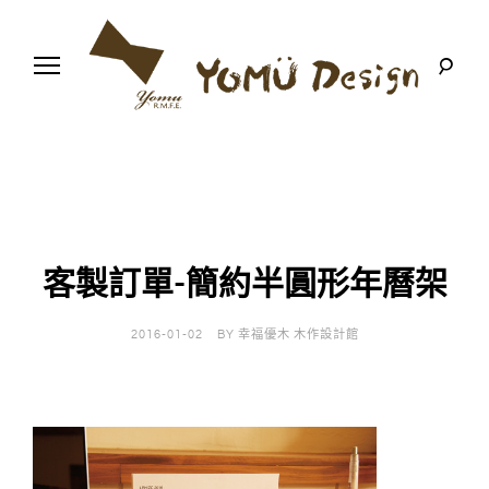
S
k
i
p
t
o
幸
Y
c
福
o
優
n
o
木
t
-
木
e
m
作
n
設
t
計
客製訂單-簡約半圓形年曆架
u
館
D
2016-01-02
BY
幸福優木 木作設計館
e
s
i