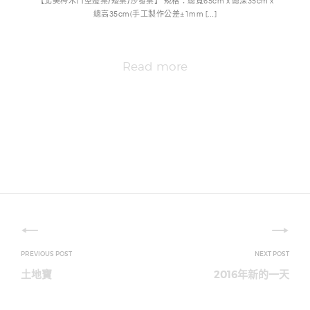
【北美梣木ㄇ型邊桌/矮桌/沙發桌】 規格：總寬65cm x 總深35cm x
總高35cm(手工製作公差±1mm […]
Read more
文
章
土地寶
2016年新的一天
導