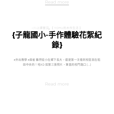
Read more
-(1)上課實況
,
【 YOMU的木作生活 】
{子龍國小-手作體驗花絮紀
錄}
#外出教學 #麻雀 雖然從小在鄉下長大，還是第一次看到校區就在稻
田中央的！哈XD 如第三張照片，筆直的校門路口 […]
Read more