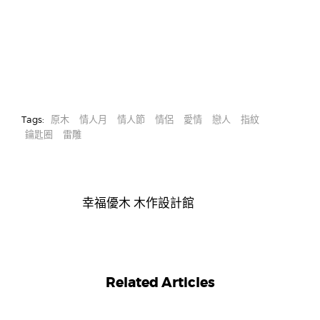
Tags:
原木
情人月
情人節
情侶
愛情
戀人
指紋
鑰匙圈
雷雕
幸福優木 木作設計館
Related Articles