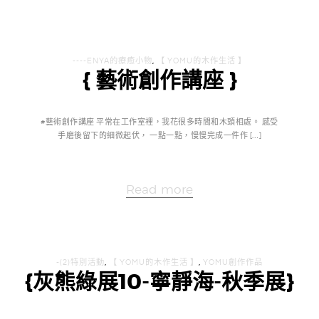
----ENYA的療癒小物
,
【 YOMU的木作生活 】
{ 藝術創作講座 }
#藝術創作講座 平常在工作室裡，我花很多時間和木頭相處。 感受
手磨後留下的細微起伏， 一點一點，慢慢完成一件作 […]
Read more
-(2)特別活動
,
【 YOMU的木作生活 】
,
YOMU創作作品
{灰熊綠展10-寧靜海-秋季展}