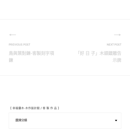
文
章
鳥與葉對鍊-客製刻字項
「好 日 子」木頭鐳雕告
導
鍊
示牌
覽
【 幸福優木-木作設計館 / 客 製 作 品 】
【
幸
福
優