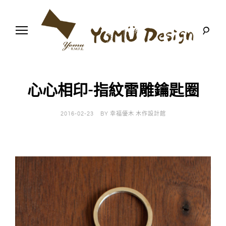
S
k
i
p
t
o
幸
Y
c
福
o
優
n
o
木
心心相印-指紋雷雕鑰匙圈
t
-
木
e
m
作
n
設
2016-02-23
BY
幸福優木 木作設計館
t
計
u
館
D
e
s
i