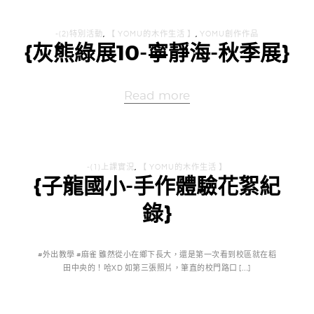
-(2)特別活動
,
【 YOMU的木作生活 】
,
YOMU創作作品
{灰熊綠展10-寧靜海-秋季展}
Read more
-(1)上課實況
,
【 YOMU的木作生活 】
{子龍國小-手作體驗花絮紀
錄}
#外出教學 #麻雀 雖然從小在鄉下長大，還是第一次看到校區就在稻
田中央的！哈XD 如第三張照片，筆直的校門路口 […]