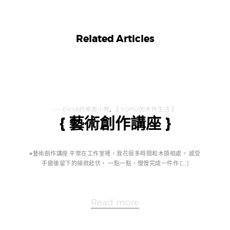
Related Articles
----ENYA的療癒小物
,
【 YOMU的木作生活 】
{ 藝術創作講座 }
#藝術創作講座 平常在工作室裡，我花很多時間和木頭相處。 感受
手磨後留下的細微起伏， 一點一點，慢慢完成一件作 […]
Read more