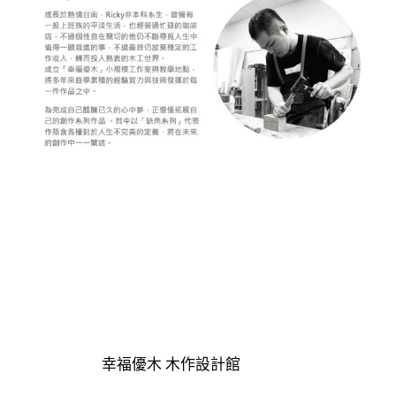
g
n
幸福優木 木作設計館