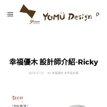
S
k
i
p
t
o
幸
Y
c
福
o
優
n
o
木
t
-
木
e
m
作
n
設
t
計
幸福優木 設計師介紹-Ricky
u
館
D
2016-01-01
BY
幸福優木 木作設計館
e
s
i