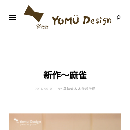
S
k
i
p
t
o
幸
Y
c
福
o
優
n
o
木
t
-
木
e
m
作
n
設
t
計
新作～麻雀
u
館
D
2016-09-01
BY
幸福優木 木作設計館
e
s
i