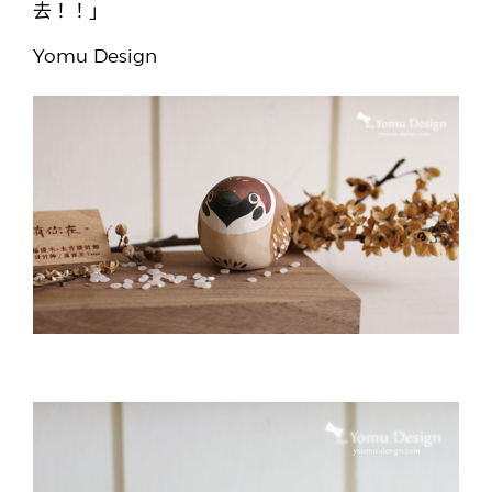
去！！」
Yomu Design