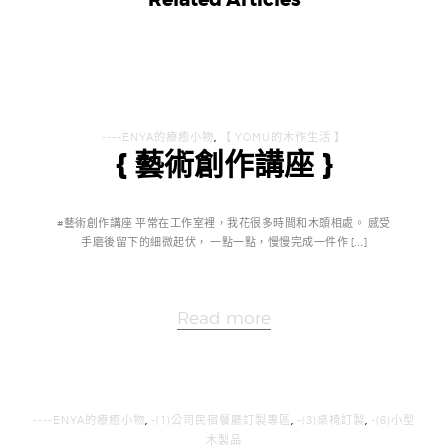
Related Articles
----ENYA的療癒小物
,
【 YOMU的木作生活 】
{ 藝術創作講座 }
#藝術創作講座 平常在工作室裡，我花很多時間和木頭相處。 感受
手磨後留下的細微起伏， 一點一點，慢慢完成一件作 […]
Read more
----ENYA的療癒小物
,
-(1)公司民宿餐廳訂製專區
,
-(3)桌椅訂製
,
-(6)小型
木製品