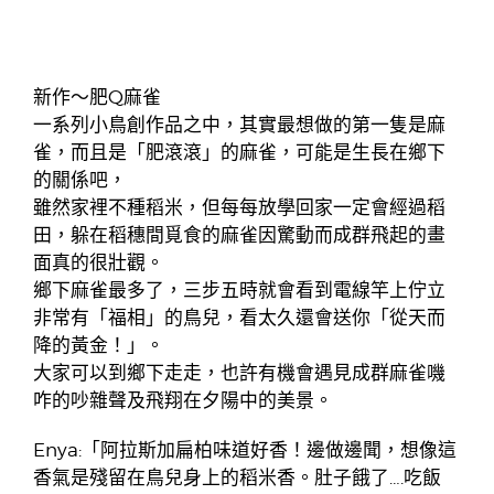
新作～肥Q麻雀
一系列小鳥創作品之中，其實最想做的第一隻是麻
雀，而且是「肥滾滾」的麻雀，可能是生長在鄉下
的關係吧，
雖然家裡不種稻米，但每每放學回家一定會經過稻
田，躲在稻穗間覓食的麻雀因驚動而成群飛起的畫
面真的很壯觀。
鄉下麻雀最多了，三步五時就會看到電線竿上佇立
非常有「福相」的鳥兒，看太久還會送你「從天而
降的黃金！」。
大家可以到鄉下走走，也許有機會遇見成群麻雀嘰
咋的吵雜聲及飛翔在夕陽中的美景。
Enya:「阿拉斯加扁柏味道好香！邊做邊聞，想像這
香氣是殘留在鳥兒身上的稻米香。肚子餓了….吃飯