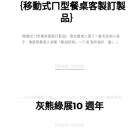
｛移動式ㄇ型餐桌客製訂製
品｝
｛移動式ㄇ型餐桌客製訂製品｝ 我在餐桌上擺了一隻毛孩和小房
子，像是對著家人說著「歡迎回家」～ㄇ桌 製作設計：優 […]
Read more
----ENYA的療癒小物
,
----YOMU的小活動
,
-(1) YOMU原創設計
灰熊綠展10 週年
Read more