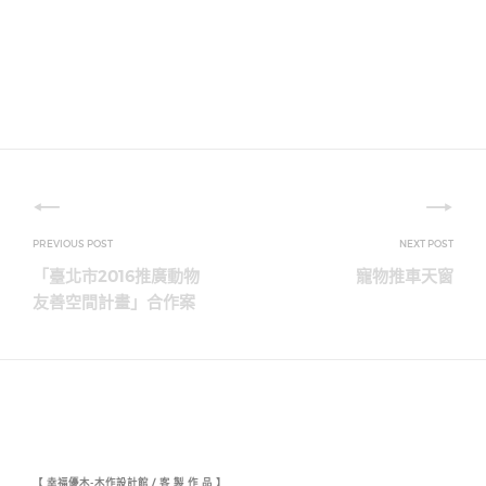
文
章
「臺北市2016推廣動物
寵物推車天窗
導
友善空間計畫」合作案
覽
【 幸福優木-木作設計館 / 客 製 作 品 】