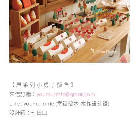
g
n
【 屋 系 列 小 房 子 販 售 】
來信訂購：
youmurmfe@gmail.com
Line : youmu-rmfe (幸福優木-木作設計館)
設計師：七田皿