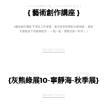
----ENYA的療癒小物
,
【 YOMU的木作生活 】
{ 藝術創作講座 }
#藝術創作講座 平常在工作室裡，我花很多時間和木頭相處。 感受
手磨後留下的細微起伏， 一點一點，慢慢完成一件作 […]
Read more
-(2)特別活動
,
【 YOMU的木作生活 】
,
YOMU創作作品
{灰熊綠展10-寧靜海-秋季展}
Read more