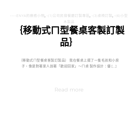
----ENYA的療癒小物
,
-(1)公司民宿餐廳訂製專區
,
-(3)桌椅訂製
,
-(6)小型
木製品
｛移動式ㄇ型餐桌客製訂製
品｝
｛移動式ㄇ型餐桌客製訂製品｝ 我在餐桌上擺了一隻毛孩和小房
子，像是對著家人說著「歡迎回家」～ㄇ桌 製作設計：優 […]
Read more