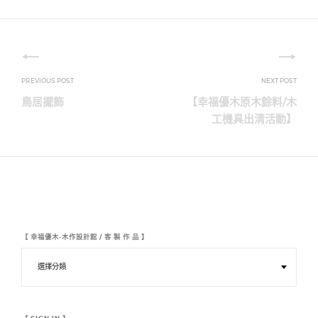
文
章
鳥居擺飾
【幸福優木原木餘料/木
導
工機具出清活動】
覽
【 幸福優木-木作設計館 / 客 製 作 品 】
【
幸
福
優
木
-
木