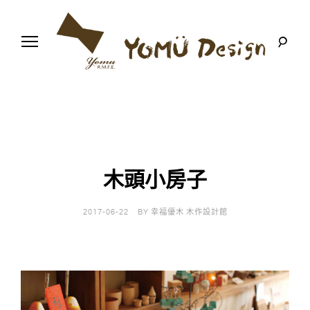
S
k
i
p
t
o
幸
Y
c
福
o
優
n
o
木
t
-
木
e
m
作
n
設
t
計
木頭小房子
u
館
D
2017-06-22
BY
幸福優木 木作設計館
e
s
i