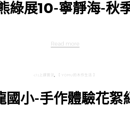
熊綠展10-寧靜海-秋
Read more
-(1)上課實況
,
【 YOMU的木作生活 】
龍國小-手作體驗花絮