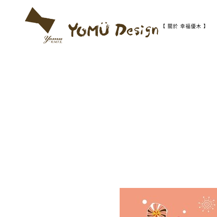
S
k
i
【 關於 幸福優木 】
p
t
幸
Y
o
福
c
優
o
木
o
n
-
t
木
m
作
e
設
n
計
t
u
館
D
e
s