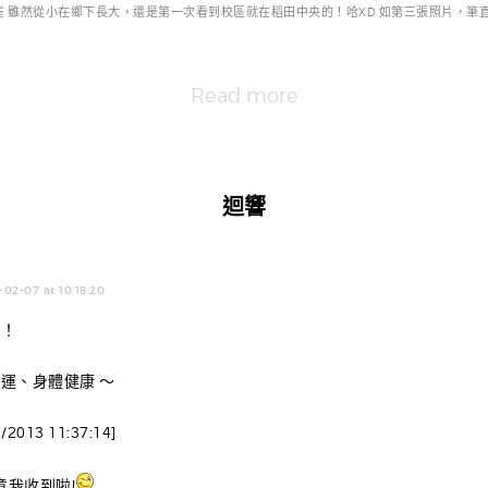
麻雀 雖然從小在鄉下長大，還是第一次看到校區就在稻田中央的！哈XD 如第三張照片，筆直的
Read more
迴響
-02-07 at 10:18:20
樂！
運、身體健康 ～
013 11:37:14]
意我收到啦!