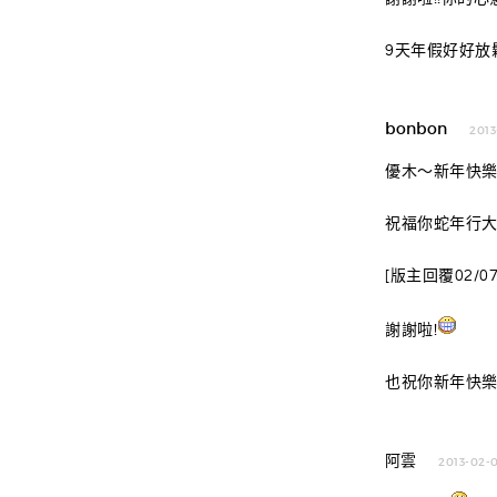
9天年假好好放
bonbon
2013
優木～新年快
祝福你蛇年行大
[版主回覆02/07/2
謝謝啦!
也祝你新年快樂
阿雲
2013-02-0