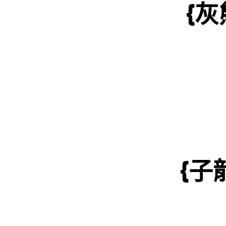
{灰
{子