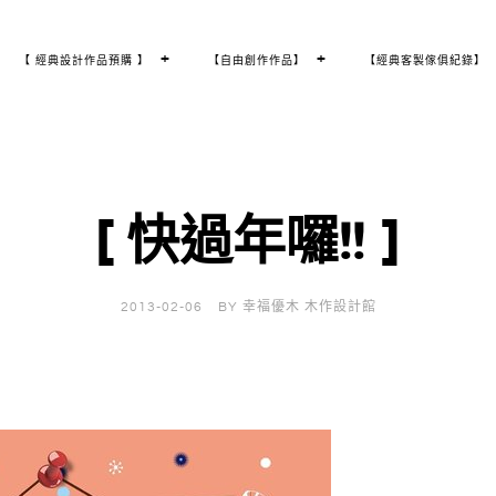
T
+
T
+
【 經典設計作品預購 】
【自由創作作品】
【經典客製傢俱紀錄】
O
O
G
G
G
G
L
L
E
E
C
C
H
H
I
I
L
L
D
D
M
M
E
E
N
N
U
U
[ 快過年囉!! ]
2013-02-06
BY
幸福優木 木作設計館