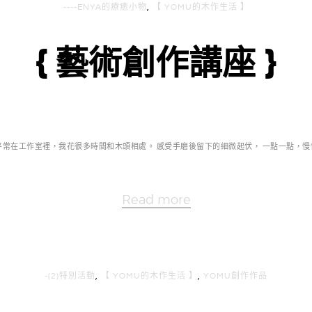
----ENYA的療癒小物
,
【 YOMU的木作生活 】
{ 藝術創作講座 }
平常在工作室裡，我花很多時間和木頭相處。 感受手磨後留下的細微起伏， 一點一點，慢慢
Read more
-(2)特別活動
,
【 YOMU的木作生活 】
,
YOMU創作作品