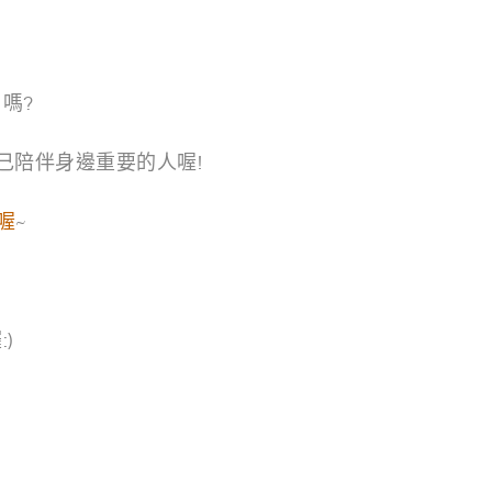
嗎?
己陪伴身邊重要的人喔!
喔
~
)