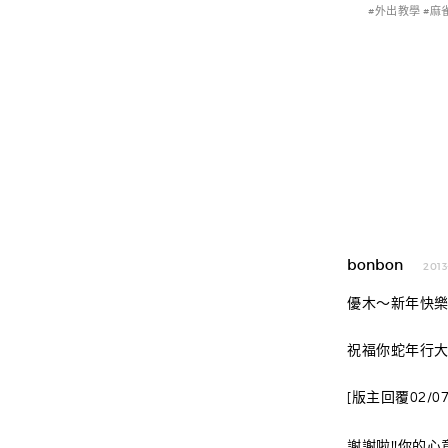
#外出教學 #
bonbon
2013
優木～新年快
祝福你蛇年行大
[版主回覆02/07/2
謝謝啦!!你的心