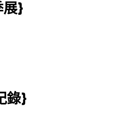
季展}
紀錄}