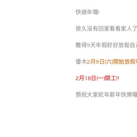
快過年囉!
很久沒有回家看看家人了
難得9天年假好好放鬆自
優木
2月9日(六)開始放假
2月18日(一)開工!!
預祝大家蛇年薪年快樂囉: