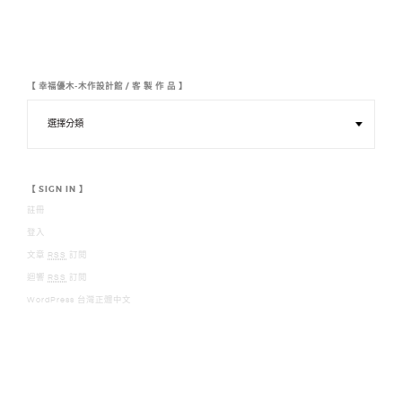
【 幸福優木-木作設計館 / 客 製 作 品 】
【
幸
福
優
木
-
木
【 SIGN IN 】
作
註冊
設
計
登入
館
/
文章
RSS
訂閱
客
迴響
RSS
訂閱
製
作
WordPress 台灣正體中文
品
】
【 幸福優木-木作設計館 YOMU DESIGN 】 【 LINE : 0928300883】 【 MAIL :
YOUMURMFE@GMAIL.COM】