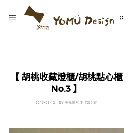
S
k
i
p
t
o
幸
Y
c
福
o
優
n
o
木
t
-
木
e
m
作
n
設
t
計
【 胡桃收藏燈櫃/胡桃點心櫃
u
館
No.3 】
D
e
2018-09-12
BY
幸福優木 木作設計館
s
i