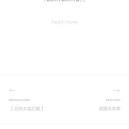
/ 寬60cm x 深45cm x 高 […]
Read more
文
章
【 白色木盒訂製 】
胡桃木茶車
導
覽