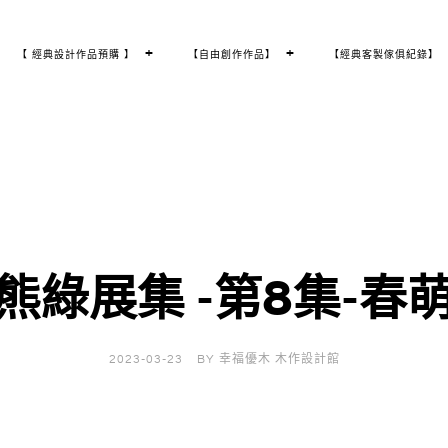
T
+
T
+
【 經典設計作品預購 】
【自由創作作品】
【經典客製傢俱紀錄】
O
O
G
G
G
G
L
L
E
E
C
C
H
H
I
I
L
L
D
D
M
M
E
E
N
N
U
U
熊綠展集 -第8集-春
2023-03-23
BY
幸福優木 木作設計館