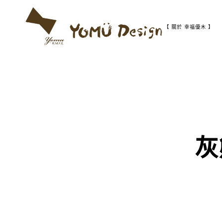
S
k
i
【 關於 幸福優木 】
p
t
幸
Y
o
福
c
優
o
木
o
n
-
t
木
m
作
e
設
n
計
t
u
館
灰
D
e
s