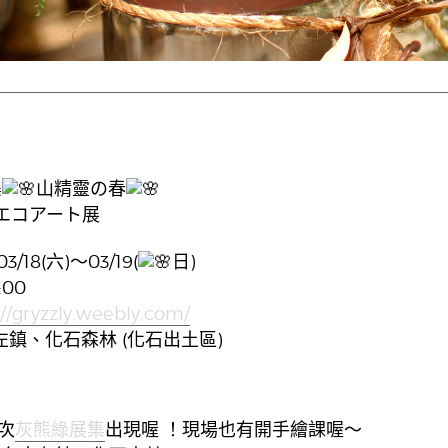
集
山精靈の春
 エコアート展
3/18(六)～03/19(
日)
:00
://gryzzly.weebly.com/
、左鎮、化石森林 (化石出土區)
次
灰熊綠展集
出現喔 ！現場也有開手繪課喔～