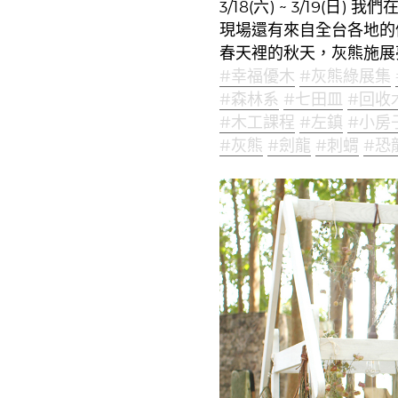
3/18(六) ~ 3/19(日
現場還有來自全台各地的
春天裡的秋天，灰熊施展
#幸福優木
#灰熊綠展集
#森林系
#七田皿
#回收
#木工課程
#左鎮
#小房
#灰熊
#劍龍
#刺蝟
#恐