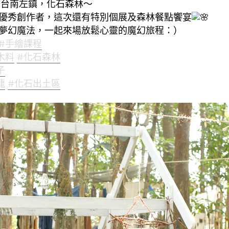
) 我們在台南左鎮，化石森林～
優秀創作者，這次還有特別個展及森林餐點饗宴
夢幻魔法，一起來場放鬆心靈的魔幻旅程：）
#手繪課程
木料
#化石森林
子
龍
#化石出土區