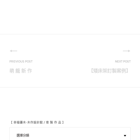
文
章
萌 龍 新 作
【矮床架訂製案例】
導
覽
【 幸福優木-木作設計館 / 客 製 作 品 】
【
幸
福