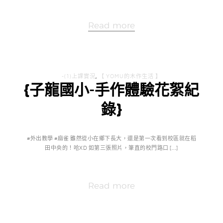
Read more
-(1)上課實況
,
【 YOMU的木作生活 】
{子龍國小-手作體驗花絮紀
錄}
#外出教學 #麻雀 雖然從小在鄉下長大，還是第一次看到校區就在稻
田中央的！哈XD 如第三張照片，筆直的校門路口 […]
Read more