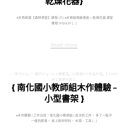
乾燥花器}
#灰熊綠展【森林學堂】課程 (六) #木質磁吸線香座 × 乾燥花器 課堂
連結 https://r […]
Read more
----架子DIY
,
----櫃子DIY
,
-(1)上課實況
,
-(2)學員DIY作品分享
,
【 YOMU
木工教學花絮 】
{ 南化國小教師組木作體驗 –
小型書架 }
#木作體驗 { 工作日誌｜南化國小教師組 } 這次的工作， 多了一點不
一樣的節奏。 桌上排好材料， 木頭、工具 […]