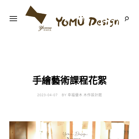
S
k
i
p
t
o
幸
Y
c
福
o
優
n
o
木
t
-
木
e
m
作
n
設
t
計
手繪藝術課程花絮
u
館
D
2023-04-07
BY
幸福優木 木作設計館
e
s
i