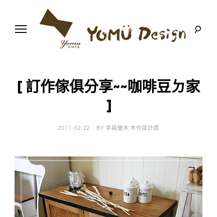
S
k
i
p
t
o
幸
Y
c
福
o
優
n
o
木
[ 訂作傢俱分享~~咖啡豆ㄉ家
t
-
木
e
]
m
作
n
設
t
計
u
館
2011-02-22
BY
幸福優木 木作設計館
D
e
s
i