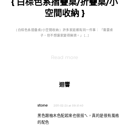
{ 白棕色系摺疊桌/折疊桌/小
空間收納 }
{ 白棕色系摺疊桌/小空間收納 } 許多家庭都有同一件事： 「需要桌
子，但不想讓家變得擁擠。」 […]
Read more
迴響
stone
2011-02-23 at 09:31:40
黑色跟柚木色配起來也很搭ㄟ，真的是很有風格
的配色