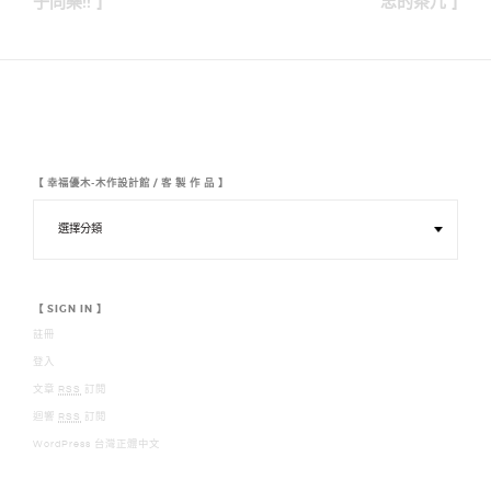
導
子同樂!! ]
忠的茶几 ]
覽
【 幸福優木-木作設計館 / 客 製 作 品 】
【
幸
福
優
木
-
木
【 SIGN IN 】
作
註冊
設
計
登入
館
/
文章
RSS
訂閱
客
迴響
RSS
訂閱
製
作
WordPress 台灣正體中文
品
】