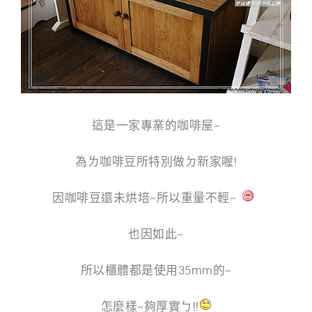
g
n
這是一家專業的咖啡屋~
為ㄌ咖啡豆所特別做ㄉ新家喔!
因咖啡豆還未烘培~所以重量不輕~
也因如此~
所以櫃體都是使用35mm的~
怎麼樣~夠厚實ㄅ!!