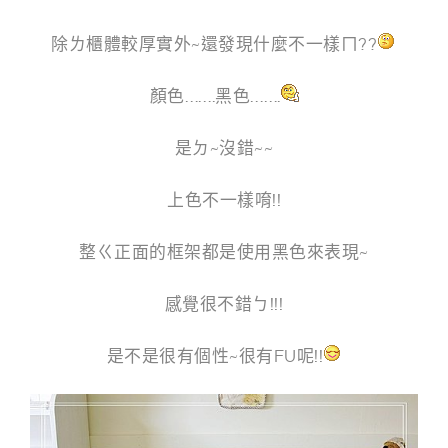
除ㄌ櫃體較厚實外~還發現什麼不一樣ㄇ??
顏色…….黑色…….
是ㄉ~沒錯~~
上色不一樣唷!!
整ㄍ正面的框架都是使用黑色來表現~
感覺很不錯ㄅ!!!
是不是很有個性~很有FU呢!!