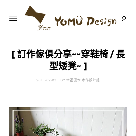
S
k
i
p
t
o
幸
Y
c
福
o
優
n
o
木
[ 訂作傢俱分享~~穿鞋椅 / 長
t
-
木
e
型矮凳~ ]
m
作
n
設
t
計
u
館
2011-02-03
BY
幸福優木 木作設計館
D
e
s
i