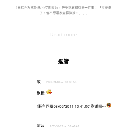
{ 白棕色系摺疊桌/小空間收納 } 許多家庭都有同一件事： 「需要桌
子，但不想讓家變得擁擠。」 […]
Read more
迴響
敏
2011-03-04 at 20:00:56
很優
[版主回覆03/06/2011 10:41:00]謝謝囉~~
阿妹
2011-10-28 at 08:45:45