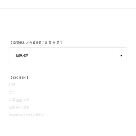
覽
【 幸福優木-木作設計館 / 客 製 作 品 】
【
幸
福
優
木
-
木
【 SIGN IN 】
作
註冊
設
計
登入
館
/
文章
RSS
訂閱
客
迴響
RSS
訂閱
製
作
WordPress 台灣正體中文
品
】
【 幸福優木-木作設計館 YOMU DESIGN 】 【 LINE : 0928300883】 【 MAIL :
YOUMURMFE@GMAIL.COM】