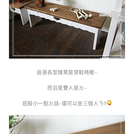
g
n
這張長型矮凳是穿鞋椅喔~
而且是雙人座ㄉ~
屁股小一點ㄉ話~還可以坐三個人ㄋ!!