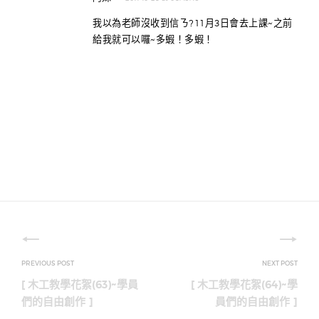
我以為老師沒收到信ㄋ?11月3日會去上課~之前
給我就可以囉~多蝦！多蝦！
文
章
[ 木工教學花絮(63)~學員
[ 木工教學花絮(64)~學
導
們的自由創作 ]
員們的自由創作 ]