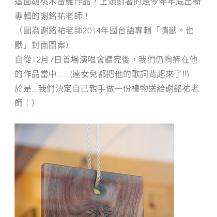
這面胡桃木雷雕作品，上頭刻著的是今年年底出新
專輯的謝銘祐老師！
（圖為謝銘祐老師2014年國台語專輯「情獸。也
獸」封面圖案）
自從12月7日首場演唱會聽完後，我們仍陶醉在他
的作品當中……(連女兒都把他的歌詞背起來了!!)
於是…我們決定自己親手做一份禮物送給謝銘祐老
師：）