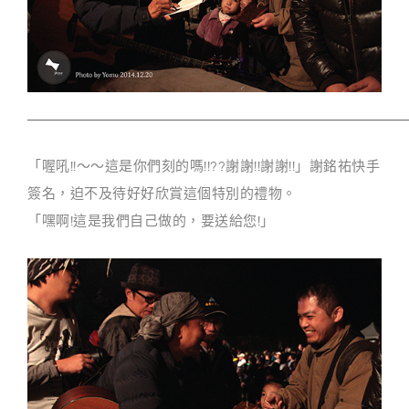
「喔吼!!～～這是你們刻的嗎!!??謝謝!!謝謝!!」謝銘祐快手
簽名，迫不及待好好欣賞這個特別的禮物。
「嘿啊!這是我們自己做的，要送給您!」