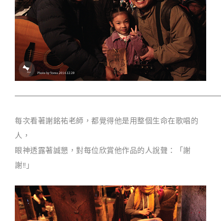
每次看著謝銘祐老師，都覺得他是用整個生命在歌唱的
人，
眼神透露著誠懇，對每位欣賞他作品的人說聲：「謝
謝!!」