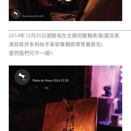
2014年12月20日謝銘祐在左鎮的壓軸表演(還沒表
演就有許多粉絲手拿新專輯排隊等著簽名)
當然我們可不一樣!!