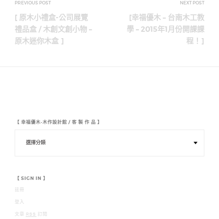
章
[ 原木小禮盒-公司展覽
[幸福優木 – 台南木工教
導
禮品盒 / 木創文創小物 –
學 – 2015年1月份開課課
原木迷你木盒 ]
程！]
覽
【 幸福優木-木作設計館 / 客 製 作 品 】
【
幸
福
優
木
-
木
【 SIGN IN 】
作
註冊
設
計
登入
館
/
文章
RSS
訂閱