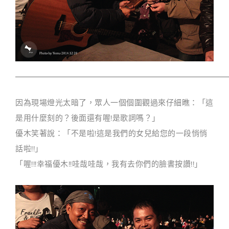
因為現場燈光太暗了，眾人一個個圍觀過來仔細瞧：「這
是用什麼刻的？後面還有喔!是歌詞嗎？」
優木笑著說：「不是啦!這是我們的女兒給您的一段悄悄
話啦!!」
「喔!!!幸福優木!!哇哉哇哉，我有去你們的臉書按讚!!」