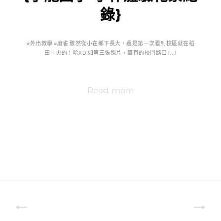
錄}
#外出教學 #麻雀 雖然從小在鄉下長大，還是第一次看到校區就在稻
田中央的！哈XD 如第三張照片，筆直的校門路口 […]
Read more
文