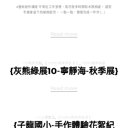
#藝術創作講座 平常在工作室裡，我花很多時間和木頭相處。 感受
手磨後留下的細微起伏， 一點一點，慢慢完成一件作 […]
Read more
-(2)特別活動
,
【 YOMU的木作生活 】
,
YOMU創作作品
{灰熊綠展10-寧靜海-秋季展}
Read more
-(1)上課實況
,
【 YOMU的木作生活 】
{子龍國小-手作體驗花絮紀