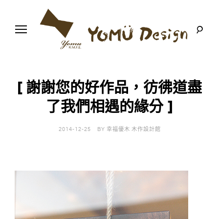
S
k
i
p
t
o
幸
Y
c
福
o
優
n
o
木
[ 謝謝您的好作品，彷彿道盡
t
-
木
e
了我們相遇的緣分 ]
m
作
n
設
t
計
u
館
2014-12-25
BY
幸福優木 木作設計館
D
e
s
i