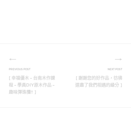
文
章
[ 幸福優木 – 台南木作課
[ 謝謝您的好作品，彷彿
導
程 – 學員DIY原木作品 –
道盡了我們相遇的緣分 ]
趣味彈珠檯!! ]
覽