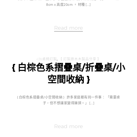
8cm x 高度20cm 。 材種 […]
Read more
-(3)桌椅訂製
,
【 訂製原木木製品分享 】
{ 白棕色系摺疊桌/折疊桌/小
空間收納 }
{ 白棕色系摺疊桌/小空間收納 } 許多家庭都有同一件事： 「需要桌
子，但不想讓家變得擁擠。」 […]
Read more