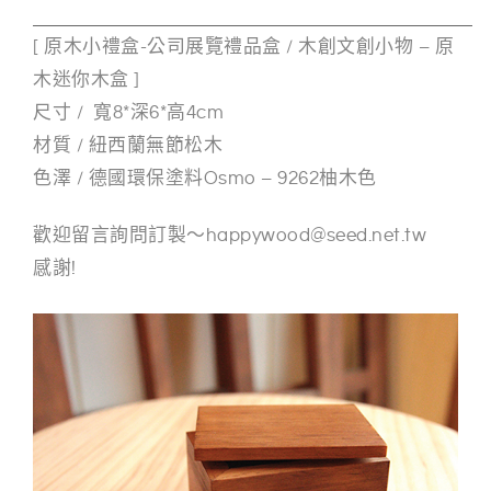
[ 原木小禮盒-公司展覽禮品盒 / 木創文創小物 – 原
木迷你木盒 ]
尺寸 / 寬8*深6*高4cm
材質 / 紐西蘭無節松木
色澤 / 德國環保塗料Osmo – 9262柚木色
歡迎留言詢問訂製～happywood@seed.net.tw
感謝!