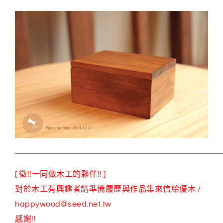
[ 徵!!一同做木工的夥伴!! ]
對於木工有興趣者請準備履歷與作品集來信給優木 /
happywood@seed.net.tw
感謝!!