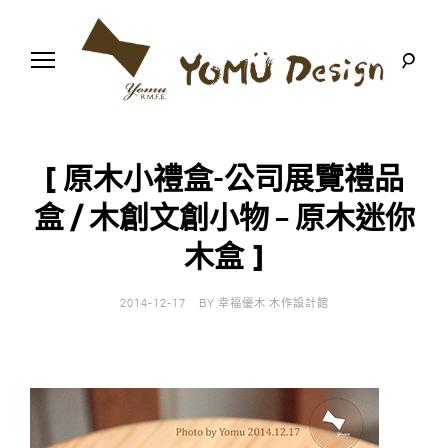
S
k
i
p
t
o
幸
Y
c
福
o
優
n
o
木
[ 原木小禮盒-公司展覽禮品
t
-
木
e
盒 / 木創文創小物 – 原木迷你
m
作
n
設
t
計
木盒 ]
u
館
D
2014-12-17
BY
幸福優木 木作設計館
e
s
i