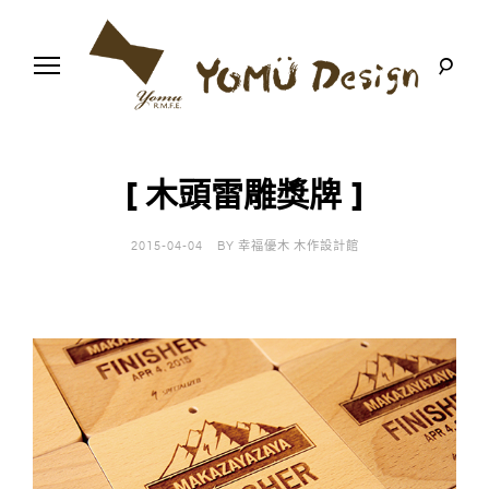
S
k
i
p
t
o
幸
Y
c
福
o
優
n
o
木
[ 木頭雷雕獎牌 ]
t
-
木
e
m
作
n
設
2015-04-04
BY
幸福優木 木作設計館
t
計
u
館
D
e
s
i