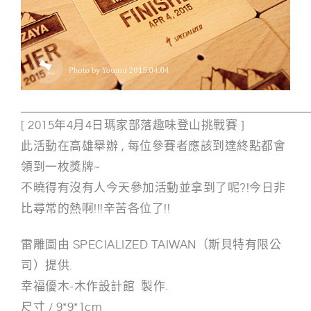
g
n
[ 2015年4月4日瑪家部落趣味登山挑戰賽 ]
此活動在高雄舉辦 , 每位參賽者應該到達終點都會
領到一枚獎牌~
不曉得有沒有人今天參加活動並拿到了呢?!今日非
比尋常的熱啊!!!辛苦各位了!!
雷雕圖由 SPECIALIZED TAIWAN（斯貝特有限公
司）提供.
幸福優木-木作設計館 製作.
尺寸 / 9*9*1cm