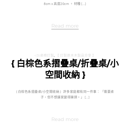
8cm x 高度20cm 。 材種 […]
Read more
-(3)桌椅訂製
,
【 訂製原木木製品分享 】
{ 白棕色系摺疊桌/折疊桌/小
空間收納 }
{ 白棕色系摺疊桌/小空間收納 } 許多家庭都有同一件事： 「需要桌
子，但不想讓家變得擁擠。」 […]
Read more