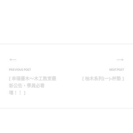
文
章
[ 幸福優木～木工教室最
[ 柚木系列(一)–杯墊 ]
導
新公告，學員必看
嘿！！ ]
覽