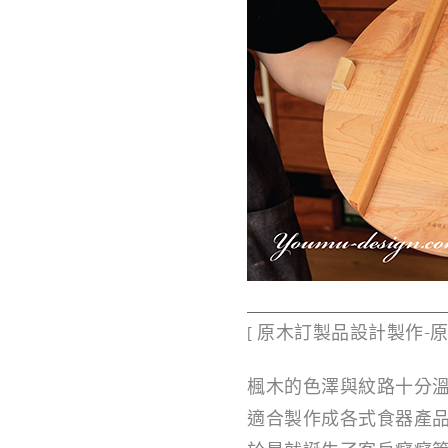
i
g
n
[ 原木訂製品設計製作-原木
楓木的色澤與紋路十分
適合製作成各式食器產