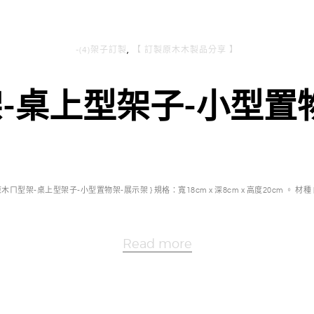
-(4)架子訂製
,
【 訂製原木木製品分享 】
-桌上型架子-小型置
 原木ㄇ型架-桌上型架子-小型置物架-展示架 } 規格：寬18cm x 深8cm x 高度20cm 。 材種 [
Read more