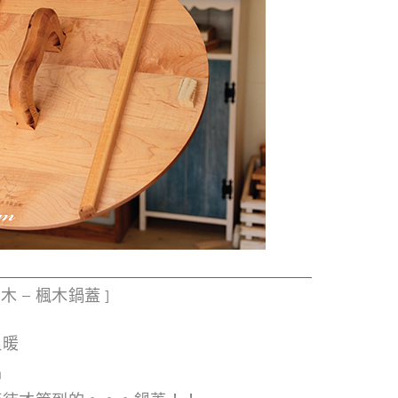
 – 楓木鍋蓋 ]
溫暖
品