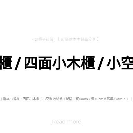
-(2)櫃子訂製
,
【 訂製原木木製品分享 】
櫃 / 四面小木櫃 / 小
{ 繪本小書櫃 / 四面小木櫃 / 小空間收納系 } 規格：寬60cm x 深40cm x 高度57cm 。 […]
Read more