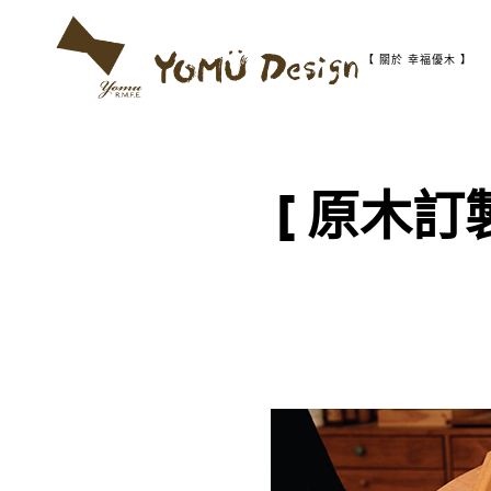
S
k
i
【 關於 幸福優木 】
p
t
幸
Y
o
福
c
優
o
木
o
n
-
[ 原木訂
t
木
m
作
e
設
n
計
t
u
館
D
e
s