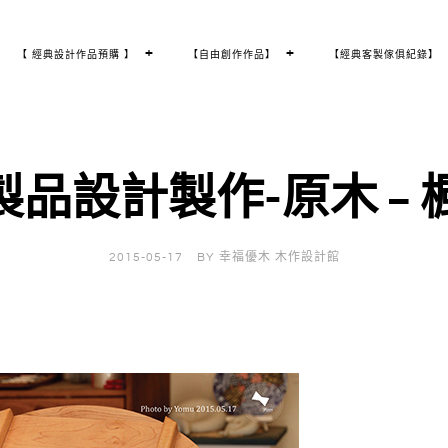
T
+
T
+
【 經典設計作品預購 】
【自由創作作品】
【經典客製傢俱紀錄】
O
O
G
G
G
G
L
L
E
E
C
C
H
H
I
I
L
L
D
D
M
M
E
E
製品設計製作-原木 – 
N
N
U
U
2015-05-17
BY
幸福優木 木作設計館