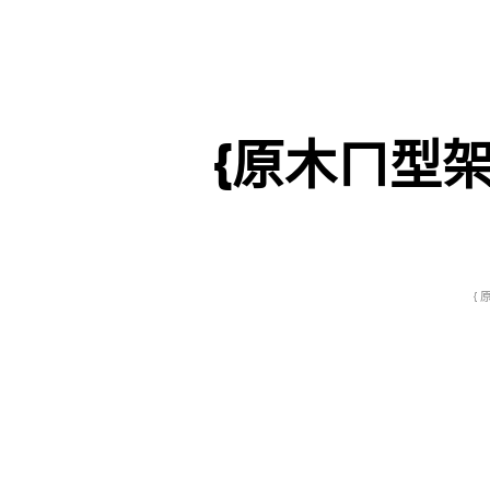
{原木ㄇ型架
{