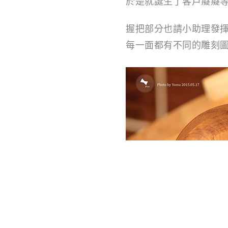
於是就誕生了客戶癡癡
握把部分也請小助理發
每一面都有不同的雕刻