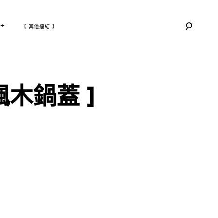
T
+
【 其他連結 】
O
G
G
L
E
C
H
I
L
D
M
E
楓木鍋蓋 ]
N
U