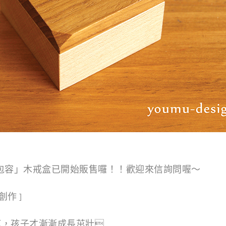
包容」木戒盒已開始販售囉！！歡迎來信詢問喔～
創作 ]
疤，孩子才漸漸成長茁壯