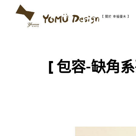
S
k
i
【 關於 幸福優木 】
p
t
幸
Y
o
福
c
優
o
木
o
n
-
t
木
[ 包容-缺角
m
作
e
設
n
計
t
u
館
D
e
s