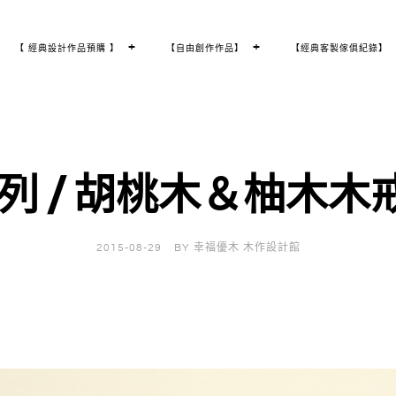
T
+
T
+
【 經典設計作品預購 】
【自由創作作品】
【經典客製傢俱紀錄】
O
O
G
G
G
G
L
L
E
E
C
C
H
H
I
I
L
L
D
D
M
M
E
E
N
N
U
U
系列 / 胡桃木＆柚木木
2015-08-29
BY
幸福優木 木作設計館