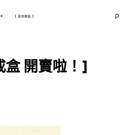
T
+
【 其他連結 】
O
G
G
L
E
C
H
I
L
D
M
E
N
U
戒盒 開賣啦！]