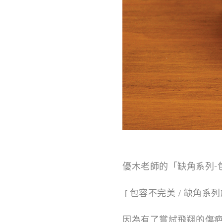
優木老師的「缺角系列-
[ 包容不完美 / 缺角系列
因為有了嘗試飛翔的傷