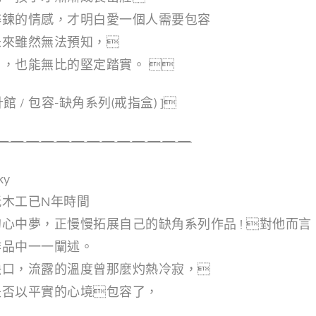
焠鍊的情感，才明白愛一個人需要包容
未來雖然無法預知，
，也能無比的堅定踏實。 
館 / 包容-缺角系列(戒指盒) ]
—————————————
ky
木工已N年時間
心中夢，正慢慢拓展自己的缺角系列作品 ! 對他而
作品中一一闡述。
缺口，流露的溫度曾那麼灼熱冷寂，
是否以平實的心境包容了，