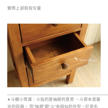
實際上卻很有份量
➤斗櫃小常識：斗指的是抽屜的意思 ，斗原本是量
米的容器， 而"抽屜"跟"斗"有相似的外型，於是名