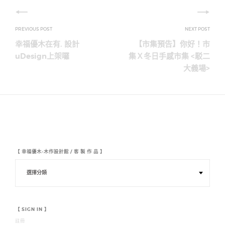
文
章
幸福優木在有. 設計
【市集預告】你好！市
導
uDesign上架囉
集Ｘ冬日手感市集 <駁二
大義場>
覽
【 幸福優木-木作設計館 / 客 製 作 品 】
【
幸
福
優
木
-
木
【 SIGN IN 】
作
註冊
設