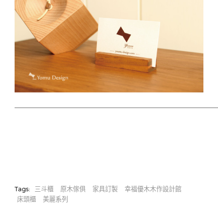
Tags:
三斗櫃
原木傢俱
家具訂製
幸福優木木作設計館
床頭櫃
美麗系列