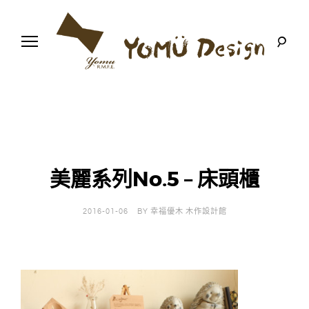
S
k
i
p
t
o
幸
Y
c
福
o
優
n
o
木
t
-
木
e
m
作
n
設
t
計
美麗系列No.5 – 床頭櫃
u
館
D
2016-01-06
BY
幸福優木 木作設計館
e
s
i