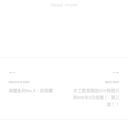
Read more
文
章
美麗系列No.5 – 床頭櫃
木工教室開放DIY時間只
導
到105年3月底喔！- 第三
波！！
覽