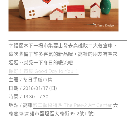
g
n
幸福優木下一場市集要出發去高雄駁二大義倉庫，
這次準備了許多喜氣的新品喔，高雄的朋友有空來
逛逛～感受一下冬日的暖流吧。
你好！市集 Good Day to You！
主題 / 冬日手感市集
日期 / 2016/01/17 (日)
時間 / 13:30-17:30
地點 / 高雄
駁二藝術特區 The Pier-2 Art Center
大
義倉庫(高雄市鹽埕區大義街99-2號1 號)