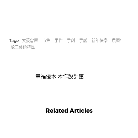
Tags:
大義倉庫
市集
手作
手創
手感
新年快樂
農曆年
駁二藝術特區
幸福優木 木作設計館
Related Articles