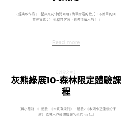
{ 經典款作品 | ㄇ型桌几/小椅凳兩用 } 簡單耐看的款式，不簡單的細
節與質感：） 規格可客製，歡迎加優木的 […]
Read more
【 其餘文章 】
灰熊綠展10-森林限定體驗課
程
｛孵小恐龍中｝體驗1《木質存錢筒》、體驗2《木頭小恐龍繽紛手
繪》 森林木作輕體驗報名連結 htt […]