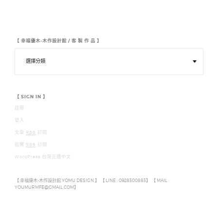
【 幸福優木-木作設計館 / 客 製 作 品 】
【
幸
福
優
木
-
木
【 SIGN IN 】
作
註冊
設
計
登入
館
/
文章
RSS
訂閱
客
迴響
RSS
訂閱
製
作
WordPress 台灣正體中文
品
】
【 幸福優木-木作設計館 YOMU DESIGN 】 【 LINE : 0928300883】 【 MAIL :
YOUMURMFE@GMAIL.COM】