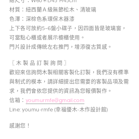
總尺寸：W60＊D45*H45cm
材質：紐西蘭Ａ級無節松木、清玻璃
色澤：深棕色系環保木器漆
上下各可放約5~6盤小碟子，因四面皆是玻璃窗，
可當點心櫃或者展示櫥櫃使用。
門片設計成傳統左右推門，增添復古質感。
〖 木 製 品 訂 製 詢 問 〗
歡迎來信詢問木製相關客製化訂製，我們沒有標準
與制式的模本，請詳細提出您需要的客製品項及需
求，我們會依您提供的資訊為您報價製作。
信箱：
youmurmfe@gmail.com
Line: youmu-rmfe (幸福優木-木作設計館)
感謝您！