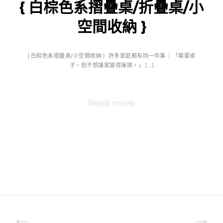
{ 白棕色系摺疊桌/折疊桌/小
空間收納 }
{ 白棕色系摺疊桌/小空間收納 } 許多家庭都有同一件事： 「需要桌
子，但不想讓家變得擁擠。」 […]
Read more