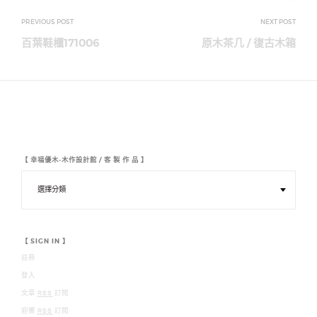
文
章
百葉鞋櫃171006
原木茶几 / 復古木箱
導
覽
【 幸福優木-木作設計館 / 客 製 作 品 】
【
幸
福
優
木
-
木
【 SIGN IN 】
作
註冊
設
計
登入
館
/
文章
RSS
訂閱
客
迴響
RSS
訂閱
製