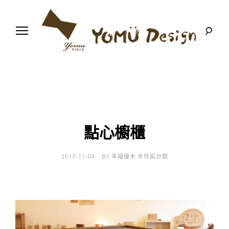
S
k
i
p
t
o
幸
Y
c
福
o
優
n
o
木
t
-
木
e
m
作
n
設
t
計
點心櫥櫃
u
館
D
2017-11-04
BY
幸福優木 木作設計館
e
s
i