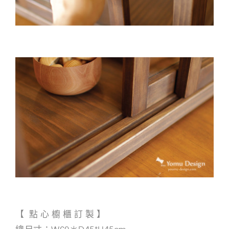
【 點 心 櫥 櫃 訂 製 】