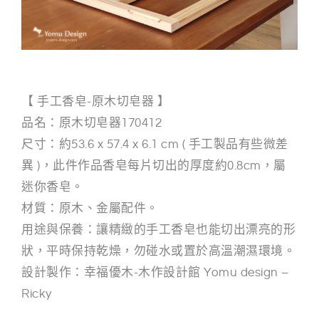
【 手工香皂-原木切皂器 】
品名：原木切皂器170412
尺寸：約53.6 x 57.4 x 6.1 cm ( 手工製品有些微差
異 )，此件作品香皂每片切出的厚度約0.8cm，屬
迷你香皂。
材質：原木、金屬配件。
用途與保養：讓精緻的手工香皂也能切出漂亮的形
狀，平時保持乾燥，勿碰水或置於高溫潮濕環境。
設計製作：幸福優木-木作設計館 Yomu design –
Ricky