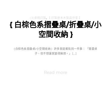
-(3)桌椅訂製
,
【 訂製原木木製品分享 】
{ 白棕色系摺疊桌/折疊桌/小
空間收納 }
{ 白棕色系摺疊桌/小空間收納 } 許多家庭都有同一件事： 「需要桌
子，但不想讓家變得擁擠。」 […]
Read more