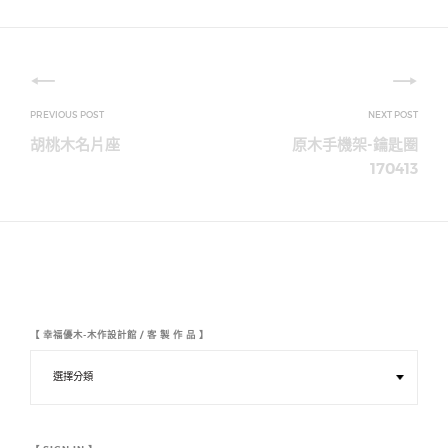
文
章
胡桃木名片座
原木手機架-鑰匙圈
導
170413
覽
【 幸福優木-木作設計館 / 客 製 作 品 】
【
幸
福
優
木
-
木