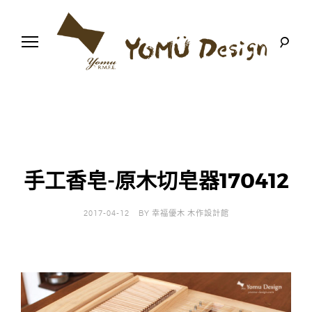
S
k
i
p
t
o
幸
Y
c
福
o
優
n
o
木
t
-
木
e
m
作
n
設
t
計
手工香皂-原木切皂器170412
u
館
D
2017-04-12
BY
幸福優木 木作設計館
e
s
i