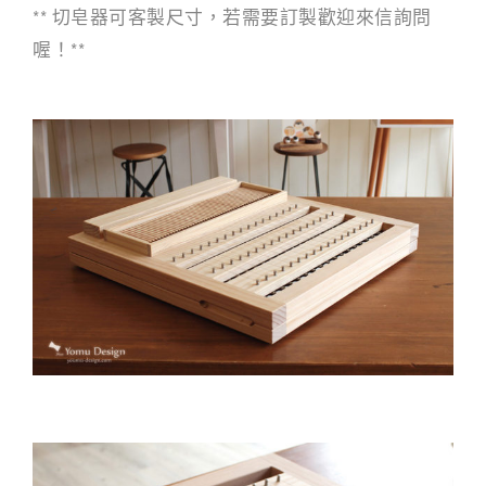
** 切皂器可客製尺寸，若需要訂製歡迎來信詢問
喔！**